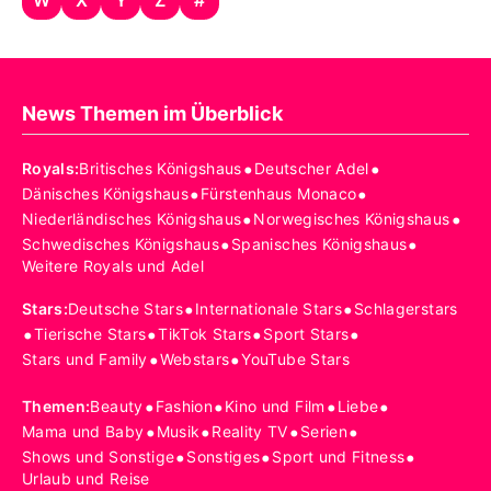
News Themen im Überblick
•
•
Royals
:
Britisches Königshaus
Deutscher Adel
•
•
Dänisches Königshaus
Fürstenhaus Monaco
•
•
Niederländisches Königshaus
Norwegisches Königshaus
•
•
Schwedisches Königshaus
Spanisches Königshaus
Weitere Royals und Adel
•
•
Stars
:
Deutsche Stars
Internationale Stars
Schlagerstars
•
•
•
•
Tierische Stars
TikTok Stars
Sport Stars
•
•
Stars und Family
Webstars
YouTube Stars
•
•
•
•
Themen
:
Beauty
Fashion
Kino und Film
Liebe
•
•
•
•
Mama und Baby
Musik
Reality TV
Serien
•
•
•
Shows und Sonstige
Sonstiges
Sport und Fitness
Urlaub und Reise