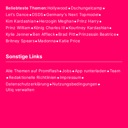
•
•
Beliebteste Themen
:
Hollywood
Dschungelcamp
•
•
•
Let's Dance
DSDS
Germany's Next Topmodel
•
•
•
Kim Kardashian
Herzogin Meghan
Prinz Harry
•
•
•
Prinz William
König Charles III
Kourtney Kardashian
•
•
•
•
Kylie Jenner
Ben Affleck
Brad Pitt
Prinzessin Beatrice
•
•
Britney Spears
Madonna
Katie Price
Sonstige Links
•
•
•
Alle Themen auf Promiflash
Jobs
App runterladen
Team
•
•
•
Redaktionelle Richtlinien
Impressum
•
•
Datenschutzerklärung
Nutzungsbedingungen
Utiq verwalten