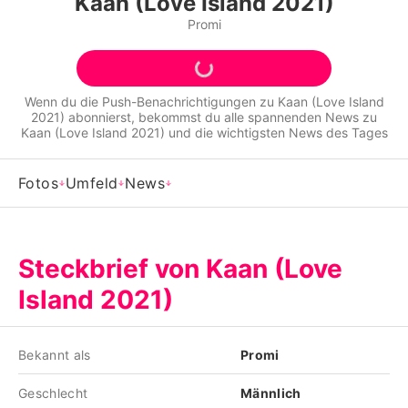
Kaan (Love Island 2021)
Alle Themen auf Promiflash
Promi
Jobs
App runterladen
Wenn du die Push-Benachrichtigungen zu
Kaan (Love Island
2021)
abonnierst, bekommst du alle spannenden News zu
Team
Kaan (Love Island 2021)
und die wichtigsten News des Tages
Redaktionelle Richtlinien
Fotos
Umfeld
News
Impressum
Datenschutzerklärung
Steckbrief von Kaan (Love
Nutzungsbedingungen
Island 2021)
Utiq verwalten
Bekannt als
Promi
Geschlecht
Männlich