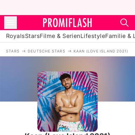
Royals
Stars
Filme & Serien
Lifestyle
Familie & 
STARS
DEUTSCHE STARS
KAAN (LOVE ISLAND 2021)
Royals
Stars
Filme & Serien
Lifestyle
Familie & Liebe
Promiflash Exklusiv