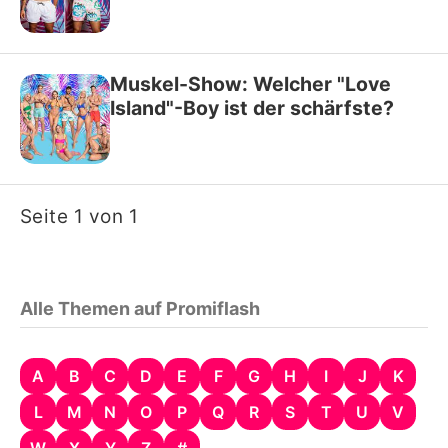
Muskel-Show: Welcher "Love
Island"-Boy ist der schärfste?
Seite 1 von 1
Alle Themen auf Promiflash
A
B
C
D
E
F
G
H
I
J
K
L
M
N
O
P
Q
R
S
T
U
V
W
X
Y
Z
#