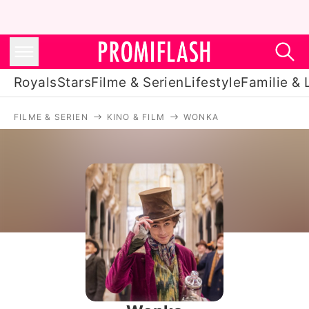
Royals
Stars
Filme & Serien
Lifestyle
Familie & 
FILME & SERIEN
KINO & FILM
WONKA
Royals
Stars
Filme & Serien
Lifestyle
Familie & Liebe
Promiflash Exklusiv