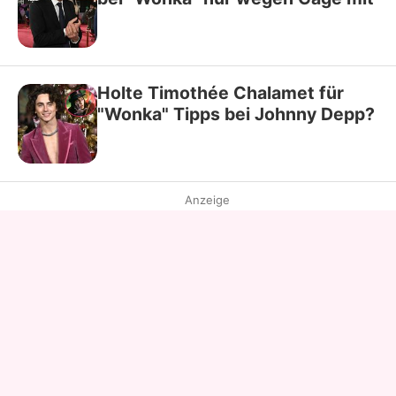
Holte Timothée Chalamet für
"Wonka" Tipps bei Johnny Depp?
Anzeige