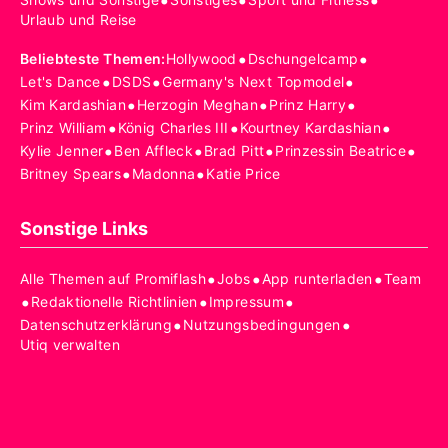
•
•
•
Urlaub und Reise
•
•
Beliebteste Themen
:
Hollywood
Dschungelcamp
•
•
•
Let's Dance
DSDS
Germany's Next Topmodel
•
•
•
Kim Kardashian
Herzogin Meghan
Prinz Harry
•
•
•
Prinz William
König Charles III
Kourtney Kardashian
•
•
•
•
Kylie Jenner
Ben Affleck
Brad Pitt
Prinzessin Beatrice
•
•
Britney Spears
Madonna
Katie Price
Sonstige Links
•
•
•
Alle Themen auf Promiflash
Jobs
App runterladen
Team
•
•
•
Redaktionelle Richtlinien
Impressum
•
•
Datenschutzerklärung
Nutzungsbedingungen
Utiq verwalten