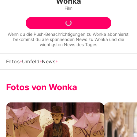
Wonka
Alle Themen auf Promiflash
Film
Jobs
App runterladen
Wenn du die Push-Benachrichtigungen zu
Wonka
abonnierst,
bekommst du alle spannenden News zu
Wonka
und die
Team
wichtigsten News des Tages
Redaktionelle Richtlinien
Fotos
Umfeld
News
Impressum
Datenschutzerklärung
Fotos von Wonka
Nutzungsbedingungen
Utiq verwalten