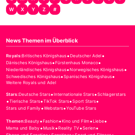
W
X
Y
Z
#
News Themen im Überblick
•
•
Royals
:
Britisches Königshaus
Deutscher Adel
•
•
Dänisches Königshaus
Fürstenhaus Monaco
•
•
Niederländisches Königshaus
Norwegisches Königshaus
•
•
Schwedisches Königshaus
Spanisches Königshaus
Weitere Royals und Adel
•
•
Stars
:
Deutsche Stars
Internationale Stars
Schlagerstars
•
•
•
•
Tierische Stars
TikTok Stars
Sport Stars
•
•
Stars und Family
Webstars
YouTube Stars
•
•
•
•
Themen
:
Beauty
Fashion
Kino und Film
Liebe
•
•
•
•
Mama und Baby
Musik
Reality TV
Serien
Shows und Sonstige
Sonstiges
Sport und Fitness