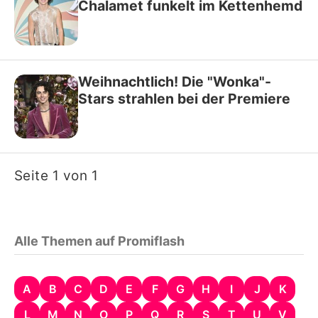
Chalamet funkelt im Kettenhemd
Weihnachtlich! Die "Wonka"-
Stars strahlen bei der Premiere
Seite 1 von 1
Alle Themen auf Promiflash
A
B
C
D
E
F
G
H
I
J
K
L
M
N
O
P
Q
R
S
T
U
V