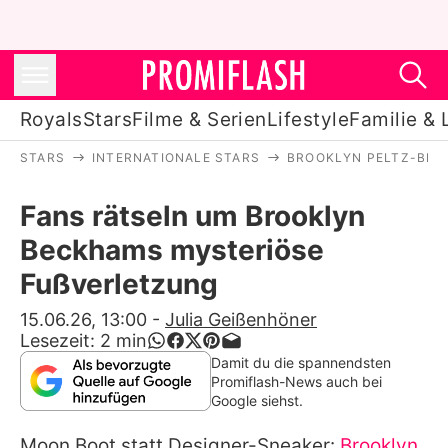
Royals
Stars
Filme & Serien
Lifestyle
Familie & 
STARS
INTERNATIONALE STARS
BROOKLYN PELTZ-BE
Royals
Fans rätseln um Brooklyn
Stars
Beckhams mysteriöse
Filme & Serien
Fußverletzung
Lifestyle
15.06.26, 13:00
-
Julia Geißenhöner
Lesezeit:
2
min
Familie & Liebe
Damit du die spannendsten
Promiflash-News auch bei
Promiflash Exklusiv
Google siehst.
Moon Boot statt Designer-Sneaker:
Brooklyn