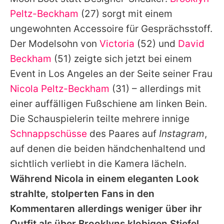
Alle Themen auf Promiflash
Peltz-Beckham
(27) sorgt mit einem
Jobs
ungewohnten Accessoire für Gesprächsstoff.
Der Modelsohn von
Victoria
(52) und
David
App runterladen
Beckham
(51) zeigte sich jetzt bei einem
Team
Event in Los Angeles an der Seite seiner Frau
Nicola Peltz-Beckham
(31) – allerdings mit
Redaktionelle Richtlinien
einer auffälligen Fußschiene am linken Bein.
Impressum
Die Schauspielerin teilte mehrere innige
Schnappschüsse
des Paares auf
Instagram
,
Datenschutzerklärung
auf denen die beiden händchenhaltend und
Nutzungsbedingungen
sichtlich verliebt in die Kamera lächeln.
Utiq verwalten
Während Nicola in einem eleganten Look
strahlte, stolperten Fans in den
Kommentaren allerdings weniger über ihr
Outfit als über Brooklyns klobigen Stiefel