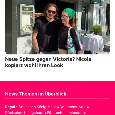
Neue Spitze gegen Victoria? Nicola
kopiert wohl ihren Look
News Themen im Überblick
•
•
Royals
:
Britisches Königshaus
Deutscher Adel
•
•
Dänisches Königshaus
Fürstenhaus Monaco