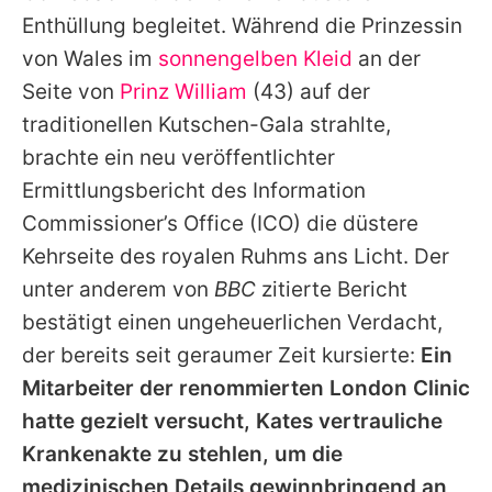
Alle Themen auf Promiflash
Enthüllung begleitet. Während die Prinzessin
von Wales im
sonnengelben Kleid
an der
Jobs
Seite von
Prinz William
(43) auf der
App runterladen
traditionellen Kutschen-Gala strahlte,
Team
brachte ein neu veröffentlichter
Ermittlungsbericht des Information
Redaktionelle Richtlinien
Commissioner’s Office (ICO) die düstere
Impressum
Kehrseite des royalen Ruhms ans Licht. Der
unter anderem von
BBC
zitierte Bericht
Datenschutzerklärung
bestätigt einen ungeheuerlichen Verdacht,
Nutzungsbedingungen
der bereits seit geraumer Zeit kursierte:
Ein
Mitarbeiter der renommierten London Clinic
Utiq verwalten
hatte gezielt versucht,
Kates
vertrauliche
Krankenakte zu stehlen, um die
medizinischen Details gewinnbringend an