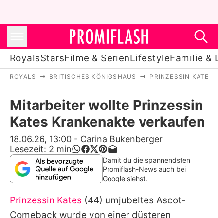
Royals
Stars
Filme & Serien
Lifestyle
Familie & 
ROYALS
BRITISCHES KÖNIGSHAUS
PRINZESSIN KATE
Royals
Mitarbeiter wollte Prinzessin
Stars
Kates Krankenakte verkaufen
Filme & Serien
18.06.26, 13:00
-
Carina Bukenberger
Lesezeit:
2
min
Lifestyle
Damit du die spannendsten
Promiflash-News auch bei
Familie & Liebe
Google siehst.
Promiflash Exklusiv
Prinzessin Kates
(44) umjubeltes Ascot-
Comeback wurde von einer düsteren