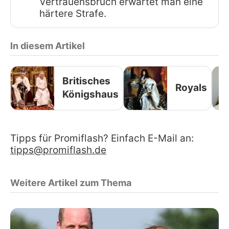
Vertrauensbruch erwartet man eine
härtere Strafe.
In diesem Artikel
Britisches
Royals
Königshaus
Tipps für Promiflash? Einfach E-Mail an:
tipps@promiflash.de
Weitere Artikel zum Thema