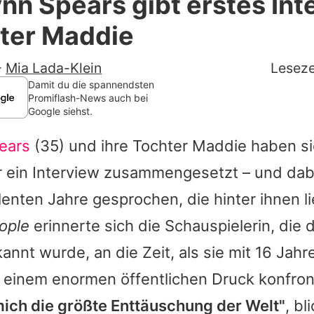
nn Spears gibt erstes Int
Filme & Serien
hter Maddie
Lifestyle
-
Mia Lada-Klein
Leseze
Familie & Liebe
Damit du die spannendsten
Promiflash-News auch bei
Google siehst.
Promiflash Exklusiv
ears
(35) und ihre Tochter Maddie haben si
Alle Themen auf Promiflash
 ein Interview zusammengesetzt – und dab
Jobs
lenten Jahre gesprochen, die hinter ihnen l
App runterladen
ople
erinnerte sich die Schauspielerin, die 
Team
annt wurde, an die Zeit, als sie mit 16 Ja
 einem enormen öffentlichen Druck konfront
Redaktionelle Richtlinien
ich die größte Enttäuschung der Welt"
, bl
Impressum