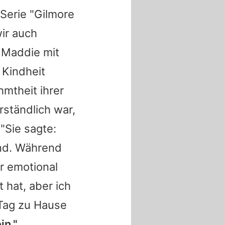
Serie "Gilmore
ir auch
s Maddie mit
 Kindheit
mtheit ihrer
ständlich war,
 "Sie sagte:
d. Während
r emotional
t hat, aber ich
 Tag zu Hause
in."