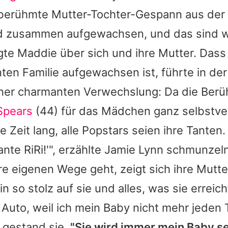
 berühmte Mutter-Tochter-Gespann aus der 
sind zusammen aufgewachsen, und das sind w
gte Maddie über sich und ihre Mutter. Das
ten Familie aufgewachsen ist, führte in der
iner charmanten Verwechslung: Da die Berüh
Spears
(44) für das Mädchen ganz selbstver
e Zeit lang, alle Popstars seien ihre Tanten.
nte RiRi!'", erzählte
Jamie Lynn
schmunzeln
e eigenen Wege geht, zeigt sich ihre Mutte
n so stolz auf sie und alles, was sie erreich
Auto, weil ich mein Baby nicht mehr jeden
 gestand sie.
"Sie wird immer mein Baby se