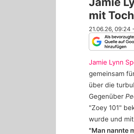
Jamie Ly
mit Toc
21.06.26, 09:24
Jamie Lynn Sp
gemeinsam für
über die turbu
Gegenüber
Pe
"Zoey 101" bek
wurde und mit
"Man nannte m