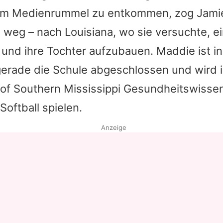
em Medienrummel zu entkommen, zog
Jami
Datenschutzerklärung
weg – nach Louisiana, wo sie versuchte, ei
Nutzungsbedingungen
 und ihre Tochter aufzubauen. Maddie ist i
Utiq verwalten
 gerade die Schule abgeschlossen und wird
y of Southern Mississippi Gesundheitswisse
Softball spielen.
Anzeige