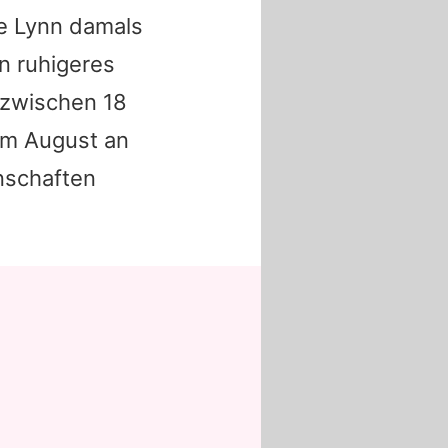
e Lynn
damals
n ruhigeres
nzwischen 18
 im August an
nschaften