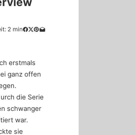
erview
it:
2
min
ch erstmals
ei ganz offen
iegen.
durch die Serie
hren schwanger
iert war.
ickte sie