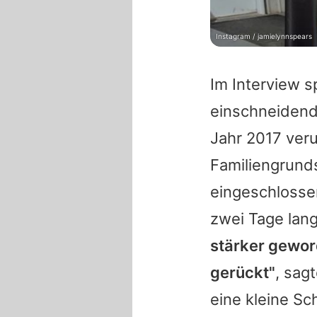
Instagram / jamielynnspears
Im Interview 
einschneidend
Jahr 2017 ver
Familiengrund
eingeschlosse
zwei Tage lan
stärker geword
gerückt"
, sag
eine kleine S