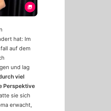
n
dert hat: Im
fall auf dem
ch
gen und lag
durch viel
ge Perspektive
tte sie sich
oma erwacht,