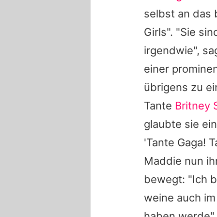
selbst an das
Girls". "Sie 
irgendwie", sa
einer prominen
übrigens zu e
Tante
Britney 
glaubte sie ein
'Tante Gaga! Ta
Maddie nun ihr
bewegt: "Ich bi
weine auch im 
haben werde",