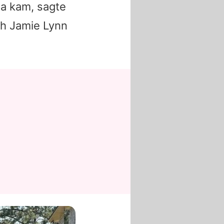
ma kam, sagte
ch
Jamie Lynn