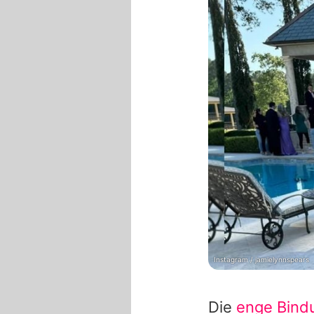
Instagram / jamielynnspears
Die
enge Bind