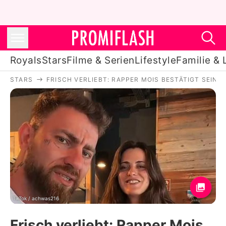
Royals
Stars
Filme & Serien
Lifestyle
Familie & 
STARS
FRISCH VERLIEBT: RAPPER MOIS BESTÄTIGT SEINE
Royals
Stars
Filme & Serien
Lifestyle
Familie & Liebe
Promiflash Exklusiv
TikTok / achwas216
Frisch verliebt: Rapper Mois