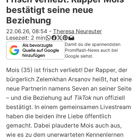
Alle Themen auf Promiflash
bestätigt seine neue
Jobs
Beziehung
App runterladen
22.06.26, 08:54
-
Theresa Neureuter
Lesezeit:
2
min
Team
Damit du die spannendsten
Promiflash-News auch bei
Redaktionelle Richtlinien
Google siehst.
Mois
(35) ist frisch verliebt! Der Rapper, der
Impressum
bürgerlich
Zelemkhan Arsanov
heißt, hat eine
Datenschutzerklärung
neue Partnerin namens Seven an seiner Seite
Nutzungsbedingungen
– und die Beziehung auf
TikTok
nun offiziell
bestätigt. In einem gemeinsamen Livestream
Utiq verwalten
haben die beiden ihre Liebe öffentlich
gemacht. Dabei plauderte
Mois
auch aus,
wie es zu dem unerwarteten Kennenlernen