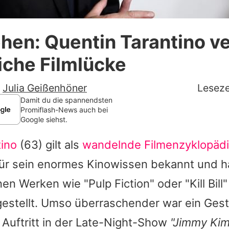
Datenschutzerklärung
hen: Quentin Tarantino ve
Nutzungsbedingungen
iche Filmlücke
Utiq verwalten
-
Julia Geißenhöner
Leseze
Damit du die spannendsten
Promiflash-News auch bei
Google siehst.
tino
(63) gilt als
wandelnde Filmenzyklopäd
 für sein enormes Kinowissen bekannt und h
nen Werken wie "Pulp Fiction" oder "Kill Bil
gestellt. Umso überraschender war ein Gest
 Auftritt in der Late-Night-Show
"Jimmy Kim