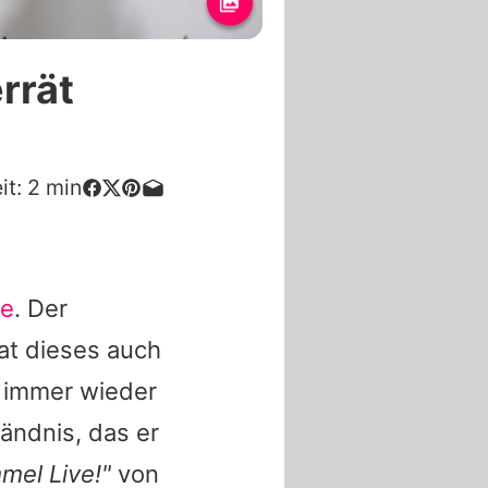
rrät
it:
2
min
ie
. Der
at dieses auch
l" immer wieder
ändnis, das er
mel Live!"
von