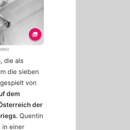
1965)
, die als
um die sieben
gespielt von
auf dem
Österreich der
riegs.
Quentin
 in einer