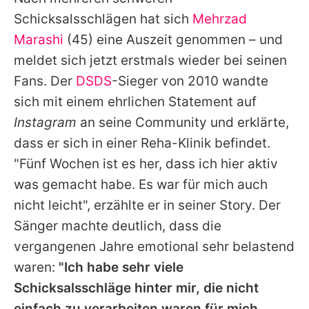
Alle Themen auf Promiflash
Schicksalsschlägen hat sich
Mehrzad
Jobs
Marashi
(45) eine Auszeit genommen – und
meldet sich jetzt erstmals wieder bei seinen
App runterladen
Fans. Der
DSDS
-Sieger von 2010 wandte
Team
sich mit einem ehrlichen Statement auf
Instagram
an seine Community und erklärte,
Redaktionelle Richtlinien
dass er sich in einer Reha-Klinik befindet.
Impressum
"Fünf Wochen ist es her, dass ich hier aktiv
was gemacht habe. Es war für mich auch
Datenschutzerklärung
nicht leicht", erzählte er in seiner Story. Der
Nutzungsbedingungen
Sänger machte deutlich, dass die
Utiq verwalten
vergangenen Jahre emotional sehr belastend
waren:
"Ich habe sehr viele
Schicksalsschläge hinter mir, die nicht
einfach zu verarbeiten waren für mich