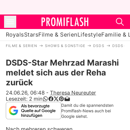
Royals
Stars
Filme & Serien
Lifestyle
Familie & 
FILME & SERIEN
SHOWS & SONSTIGE
DSDS
DSDS-ST
Royals
DSDS-Star Mehrzad Marashi
Stars
meldet sich aus der Reha
Filme & Serien
zurück
Lifestyle
24.06.26, 06:48
-
Theresa Neureuter
Lesezeit:
2
min
Familie & Liebe
Damit du die spannendsten
Promiflash-News auch bei
Promiflash Exklusiv
Google siehst.
Nach mehreren schweren