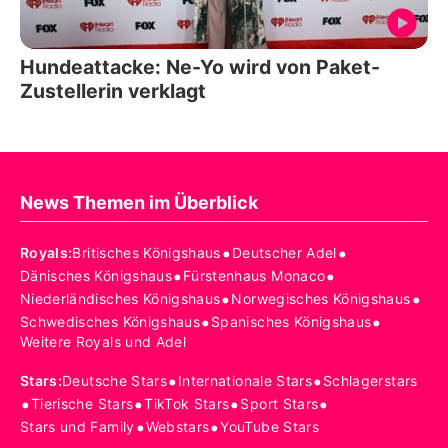
Hundeattacke: Ne-Yo wird von Paket-
Zustellerin verklagt
News Themen im Überblick
•
•
Royals
:
Britisches Königshaus
Deutscher Adel
•
•
Dänisches Königshaus
Fürstenhaus Monaco
•
•
Niederländisches Königshaus
Norwegisches Königshaus
•
•
Schwedisches Königshaus
Spanisches Königshaus
Weitere Royals und Adel
•
•
Stars
:
Deutsche Stars
Internationale Stars
Schlagerstars
•
•
•
•
Tierische Stars
TikTok Stars
Sport Stars
•
•
Stars und Family
Webstars
YouTube Stars