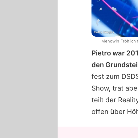
Getty Images
Menowin Fröhlich f
Pietro
war 2011
den Grundstein
fest zum
DSD
Show, trat aber
teilt der Real
offen über Höh