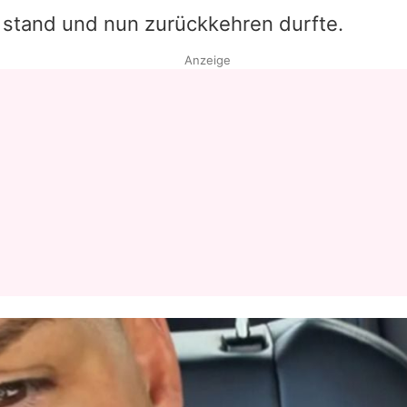
e stand und nun zurückkehren durfte.
Datenschutzerklärung
Anzeige
Nutzungsbedingungen
Utiq verwalten