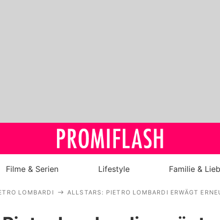
Filme & Serien
Lifestyle
Familie & Lie
ETRO LOMBARDI
ALLSTARS: PIETRO LOMBARDI ERWÄGT ERN
Royals
Stars