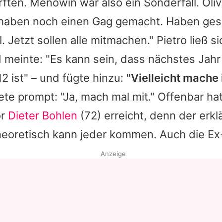
rften.
Menowin
war also ein Sonderfall.
Oliv
 haben noch einen Gag gemacht. Haben gesa
l. Jetzt sollen alle mitmachen."
Pietro
ließ s
meinte: "Es kann sein, dass nächstes Jahr 
2 ist" – und fügte hinzu:
"Vielleicht mache 
te prompt: "Ja, mach mal mit." Offenbar hat
or
Dieter Bohlen
(72) erreicht, denn der erkl
theoretisch kann jeder kommen. Auch die Ex
Anzeige