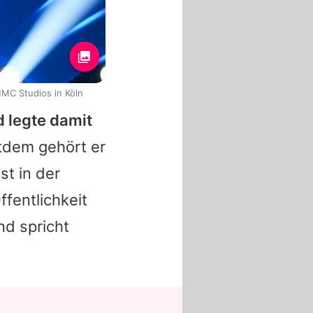
MMC Studios in Köln
 legte damit
tdem gehört er
t in der
ffentlichkeit
nd spricht