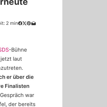
erneute
it:
2
min
SDS
-Bühne
jetzt laut
zutreten.
h er über die
e Finalisten
 Gespräch war
el, der bereits