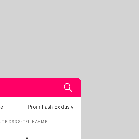
be
Promiflash Exklusiv
EUTE DSDS-TEILNAHME