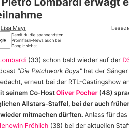
: Pietro Lombardi erwägt 
Filme & Serien
ilnahme
Lifestyle
-
Lisa Mayr
Leseze
Familie & Liebe
Damit du die spannendsten
Promiflash-News auch bei
Google siehst.
Promiflash Exklusiv
 Lombardi
(33) schon bald wieder auf der
D
Alle Themen auf Promiflash
odcast
"Die Patchwork Boys"
hat der Sänger 
Jobs
edacht, erneut bei der RTL-Castingshow an
App runterladen
t seinem Co-Host
Oliver Pocher
(48) sprac
Team
lichen Allstars-Staffel, bei der auch früher
wieder mitmachen dürften.
Anlass für das
Redaktionelle Richtlinien
enowin Fröhlich
(38) bei der aktuellen Staff
Impressum