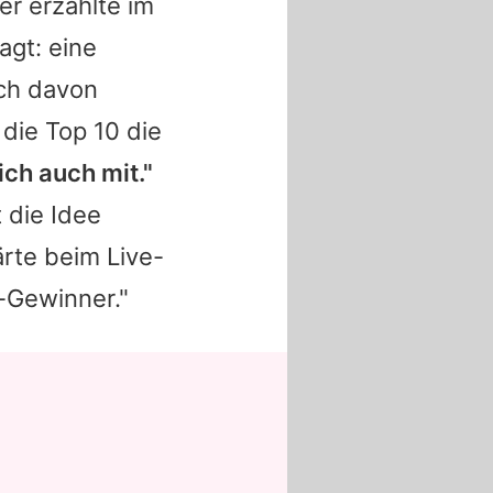
er
erzählte im
gt: eine
ich davon
die Top 10 die
ich auch mit."
 die Idee
ärte beim Live-
-Gewinner."