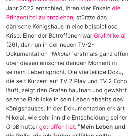
Alle Themen auf Promiflash
Jahr 2022 entschied, ihren vier Enkeln
die
Jobs
Prinzentitel zu entziehen
, stürzte das
dänische Königshaus in eine beispiellose
App runterladen
Krise. Einer der Betroffenen war
Graf Nikolai
Team
(26), der nun in der neuen TV-2-
Dokumentation
"Nikolai"
erstmals ganz offen
Redaktionelle Richtlinien
über diesen einschneidenden Moment in
Impressum
seinem Leben spricht. Die vierteilige Doku,
die seit Kurzem auf TV 2 Play und TV 2 Echo
Datenschutzerklärung
läuft, zeigt den
Grafen
hautnah und gewährt
Nutzungsbedingungen
seltene Einblicke in sein Leben abseits des
Utiq verwalten
Königshauses. In der Dokumentation erklärt
Nikolai, wie sehr ihn die Entscheidung seiner
Großmutter
getroffen hat
:
"Mein Leben und
die Rolle, die ich früher erfüllen sollte,