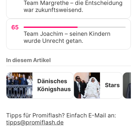
Team Margrethe – die Entscheidung
war zukunftsweisend.
65
Team Joachim – seinen Kindern
wurde Unrecht getan.
In diesem Artikel
Dänisches
Stars
Königshaus
Tipps für Promiflash? Einfach E-Mail an:
tipps@promiflash.de