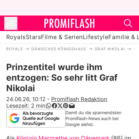
Royals
Stars
Filme & Serien
Lifestyle
Familie & 
ROYALS
DÄNISCHES KÖNIGSHAUS
GRAF NIKOLAI
PR
Royals
Prinzentitel wurde ihm
Stars
entzogen: So sehr litt Graf
Filme & Serien
Nikolai
Lifestyle
24.06.26, 10:12
-
Promiflash Redaktion
Lesezeit:
2
min
Familie & Liebe
Damit du die spannendsten
Promiflash-News auch bei
Promiflash Exklusiv
Google siehst.
Als
Königin Margrethe von Dänemark
(86) im