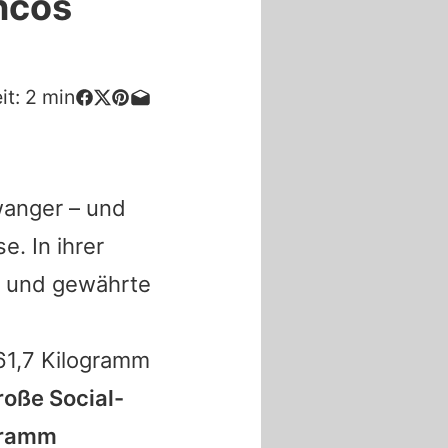
encos
it:
2
min
wanger – und
e. In ihrer
ch und gewährte
 61,7 Kilogramm
roße Social-
ogramm