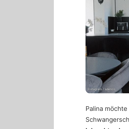
Instagram / julienco_
Palina
möchte 
Schwangerscha