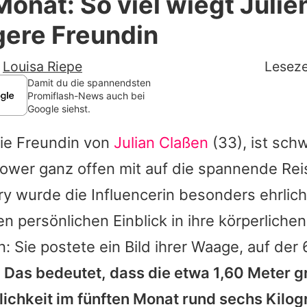
Monat: So viel wiegt Juli
Filme & Serien
ere Freundin
Lifestyle
-
Louisa Riepe
Leseze
Familie & Liebe
Damit du die spannendsten
Promiflash-News auch bei
Google siehst.
Promiflash Exklusiv
die Freundin von
Julian Claßen
(33), ist sch
Alle Themen auf Promiflash
lower ganz offen mit auf die spannende Reis
Jobs
ry wurde die Influencerin besonders ehrli
App runterladen
en persönlichen Einblick in ihre körperlichen
Team
 Sie postete ein Bild ihrer Waage, auf der
.
Das bedeutet, dass die etwa 1,60 Meter g
Redaktionelle Richtlinien
ichkeit im fünften Monat rund sechs Kil
Impressum