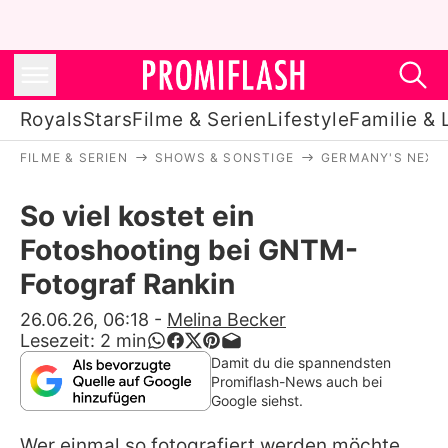
Royals
Stars
Filme & Serien
Lifestyle
Familie & 
FILME & SERIEN
SHOWS & SONSTIGE
GERMANY'S NEXT
Royals
So viel kostet ein
Stars
Fotoshooting bei GNTM-
Filme & Serien
Fotograf Rankin
Lifestyle
26.06.26, 06:18
-
Melina Becker
Lesezeit:
2
min
Familie & Liebe
Damit du die spannendsten
Promiflash-News auch bei
Promiflash Exklusiv
Google siehst.
Wer einmal so fotografiert werden möchte