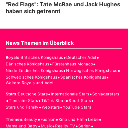
"Red Flags": Tate McRae und Jack Hughes
haben sich getrennt
News Themen im Überblick
•
•
Royals
:
Britisches Königshaus
Deutscher Adel
•
•
Dänisches Königshaus
Fürstenhaus Monaco
•
•
Niederländisches Königshaus
Norwegisches Königshaus
•
•
Schwedisches Königshaus
Spanisches Königshaus
Weitere Royals und Adel
•
•
Stars
:
Deutsche Stars
Internationale Stars
Schlagerstars
•
•
•
•
Tierische Stars
TikTok Stars
Sport Stars
•
•
Stars und Family
Webstars
YouTube Stars
•
•
•
•
Themen
:
Beauty
Fashion
Kino und Film
Liebe
•
•
•
•
Mama und Baby
Musik
Reality TV
Serien