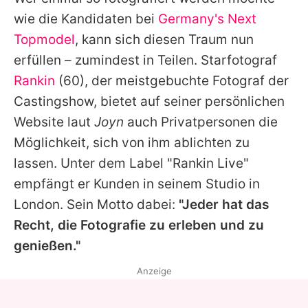
Alle Themen auf Promiflash
wie die Kandidaten bei
Germany's Next
Jobs
Topmodel
, kann sich diesen Traum nun
erfüllen – zumindest in Teilen. Starfotograf
App runterladen
Rankin
(60), der meistgebuchte Fotograf der
Team
Castingshow, bietet auf seiner persönlichen
Website laut
Joyn
auch Privatpersonen die
Redaktionelle Richtlinien
Möglichkeit, sich von ihm ablichten zu
Impressum
lassen. Unter dem Label "Rankin Live"
empfängt er Kunden in seinem Studio in
Datenschutzerklärung
London. Sein Motto dabei:
"Jeder hat das
Nutzungsbedingungen
Recht, die Fotografie zu erleben und zu
Utiq verwalten
genießen."
Anzeige