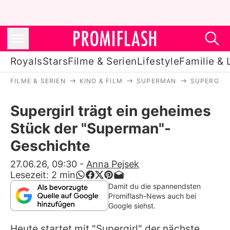
Royals
Stars
Filme & Serien
Lifestyle
Familie & 
FILME & SERIEN
KINO & FILM
SUPERMAN
SUPERGIRL
Royals
Supergirl trägt ein geheimes
Stars
Stück der "Superman"-
Filme & Serien
Geschichte
Lifestyle
27.06.26, 09:30
-
Anna Pejsek
Lesezeit:
2
min
Familie & Liebe
Damit du die spannendsten
Promiflash-News auch bei
Promiflash Exklusiv
Google siehst.
Heute startet mit "
Supergirl
" der nächste