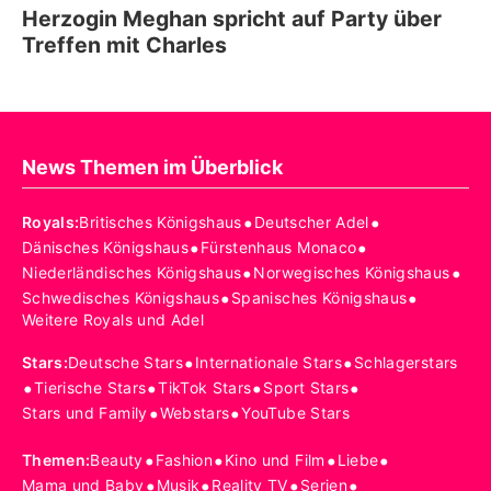
Herzogin Meghan spricht auf Party über
Treffen mit Charles
News Themen im Überblick
•
•
Royals
:
Britisches Königshaus
Deutscher Adel
•
•
Dänisches Königshaus
Fürstenhaus Monaco
•
•
Niederländisches Königshaus
Norwegisches Königshaus
•
•
Schwedisches Königshaus
Spanisches Königshaus
Weitere Royals und Adel
•
•
Stars
:
Deutsche Stars
Internationale Stars
Schlagerstars
•
•
•
•
Tierische Stars
TikTok Stars
Sport Stars
•
•
Stars und Family
Webstars
YouTube Stars
•
•
•
•
Themen
:
Beauty
Fashion
Kino und Film
Liebe
•
•
•
•
Mama und Baby
Musik
Reality TV
Serien