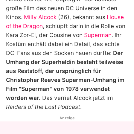
Alle Themen auf Promiflash
große Film des neuen DC Universe in den
Jobs
Kinos.
Milly Alcock
(26), bekannt aus
House
of the Dragon
, schlüpft darin in die Rolle von
App runterladen
Kara Zor-El, der Cousine von
Superman
. Ihr
Team
Kostüm enthält dabei ein Detail, das echte
DC-Fans aus den Socken hauen dürfte:
Der
Redaktionelle Richtlinien
Umhang der Superheldin besteht teilweise
Impressum
aus Reststoff, der ursprünglich für
Christopher Reeves
Superman
-Umhang im
Datenschutzerklärung
Film "
Superman
" von 1978 verwendet
Nutzungsbedingungen
worden war.
Das verriet Alcock jetzt im
Utiq verwalten
Raiders of the Lost Podcast
.
Anzeige