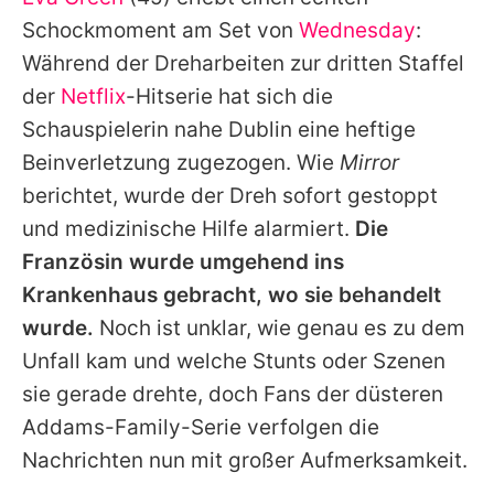
Alle Themen auf Promiflash
Schockmoment am Set von
Wednesday
:
Jobs
Während der Dreharbeiten zur dritten Staffel
der
Netflix
-Hitserie hat sich die
App runterladen
Schauspielerin nahe Dublin eine heftige
Team
Beinverletzung zugezogen. Wie
Mirror
berichtet, wurde der Dreh sofort gestoppt
Redaktionelle Richtlinien
und medizinische Hilfe alarmiert.
Die
Impressum
Französin wurde umgehend ins
Krankenhaus gebracht, wo sie behandelt
Datenschutzerklärung
wurde.
Noch ist unklar, wie genau es zu dem
Nutzungsbedingungen
Unfall kam und welche Stunts oder Szenen
Utiq verwalten
sie gerade drehte, doch Fans der düsteren
Addams-Family-Serie verfolgen die
Nachrichten nun mit großer Aufmerksamkeit.