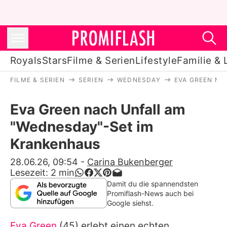
Royals
Stars
Filme & Serien
Lifestyle
Familie & 
FILME & SERIEN
SERIEN
WEDNESDAY
EVA GREEN NA
Royals
Eva Green nach Unfall am
Stars
"Wednesday"-Set im
Filme & Serien
Krankenhaus
Lifestyle
28.06.26, 09:54
-
Carina Bukenberger
Lesezeit:
2
min
Familie & Liebe
Damit du die spannendsten
Promiflash-News auch bei
Promiflash Exklusiv
Google siehst.
Eva Green
(45) erlebt einen echten