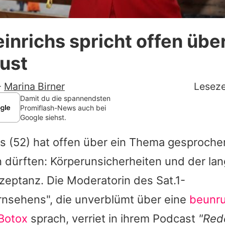
Datenschutzerklärung
inrichs spricht offen über
Nutzungsbedingungen
rust
Utiq verwalten
-
Marina Birner
Leseze
Damit du die spannendsten
Promiflash-News auch bei
Google siehst.
hs
(52) hat offen über ein Thema gesprochen
 dürften: Körperunsicherheiten und der la
zeptanz. Die Moderatorin des Sat.1-
rnsehens", die unverblümt über eine
beunr
 Botox
sprach, verriet in ihrem Podcast
"Red