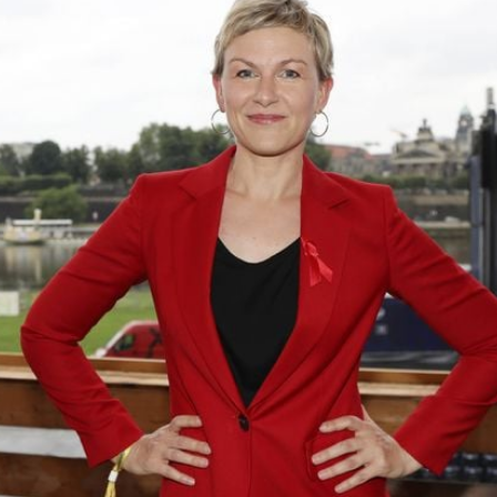
Filme & Serien
Lifestyle
Familie & Liebe
Promiflash Exklusiv
Alle Themen auf Promiflash
Jobs
App runterladen
Team
Redaktionelle Richtlinien
Impressum