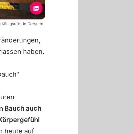
 Königsufer in Dresden,
eränderungen,
rlassen haben.
bauch"
puren
en Bauch auch
 Körpergefühl
n heute auf