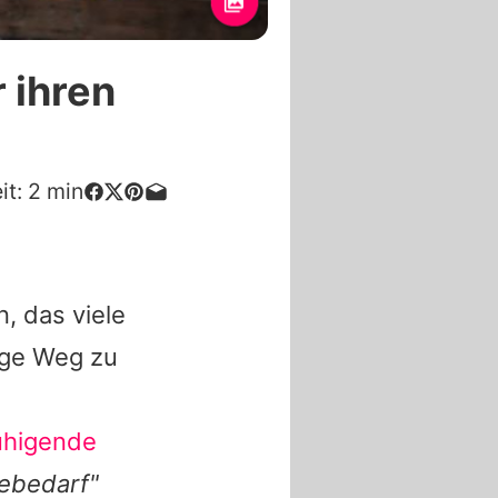
 ihren
it:
2
min
, das viele
nge Weg zu
uhigende
ebedarf"