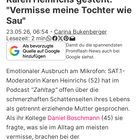
Alle Themen auf Promiflash
"Vermisse meine Tochter wie
Jobs
Sau"
App runterladen
23.05.26, 06:54
-
Carina Bukenberger
Lesezeit:
2
min
Team
Damit du die spannendsten
Promiflash-News auch bei
Redaktionelle Richtlinien
Google siehst.
Emotionaler Ausbruch am Mikrofon: SAT.1-
Impressum
Moderatorin
Karen Heinrichs
(52) hat im
Datenschutzerklärung
Podcast
"Zahltag"
offen über die
Nutzungsbedingungen
schmerzhaften Schattenseiten ihres Lebens
als getrennt erziehende Mutter gesprochen.
Utiq verwalten
Als ihr Kollege
Daniel Boschmann
(45) sie
fragte, was sie im Alltag am meisten
vermisse, brachen bei der