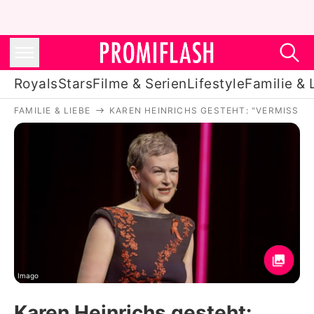
Royals
Stars
Filme & Serien
Lifestyle
Familie & 
FAMILIE & LIEBE
KAREN HEINRICHS GESTEHT: "VERMISSE 
Royals
Stars
Filme & Serien
Lifestyle
Familie & Liebe
Promiflash Exklusiv
Imago
Karen Heinrichs gesteht: