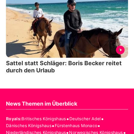
Sattel statt Schläger: Boris Becker reitet
durch den Urlaub
News Themen im Überblick
•
•
Royals
:
Britisches Königshaus
Deutscher Adel
•
•
Dänisches Königshaus
Fürstenhaus Monaco
•
•
Niederländisches Königshaus
Norwegisches Königshaus