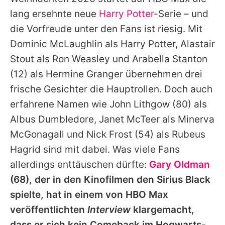
Alle Themen auf Promiflash
lang ersehnte neue
Harry Potter
-Serie – und
Jobs
die Vorfreude unter den Fans ist riesig. Mit
Dominic McLaughlin
als
Harry Potter
,
Alastair
App runterladen
Stout
als Ron Weasley und
Arabella Stanton
Team
(12) als Hermine Granger übernehmen drei
frische Gesichter die Hauptrollen. Doch auch
Redaktionelle Richtlinien
erfahrene Namen wie
John Lithgow
(80) als
Impressum
Albus Dumbledore, Janet McTeer als Minerva
McGonagall und
Nick Frost
(54) als Rubeus
Datenschutzerklärung
Hagrid sind mit dabei. Was viele Fans
Nutzungsbedingungen
allerdings enttäuschen dürfte:
Gary Oldman
Utiq verwalten
(68), der in den Kinofilmen den Sirius Black
spielte, hat in einem von HBO Max
veröffentlichten
Interview
klargemacht,
dass er sich kein Comeback im Hogwarts-