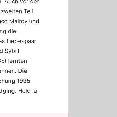
n. Auch vor der
zweiten Teil
aco Malfoy und
ing die
es Liebespaar
 Sybill
5) lernten
kennen.
Die
iehung 1995
dging.
Helena