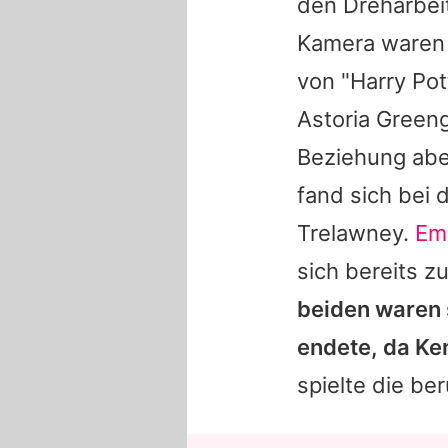
den Dreharbeit
Kamera waren d
von "
Harry Pot
Astoria Greeng
Beziehung abe
fand sich bei 
Trelawney.
Em
sich bereits z
beiden waren 
endete, da
Ke
spielte die be