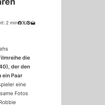
aren
it:
2
min
ehs
Filmreihe die
40), der den
 ein Paar
pieler eine
nsame Fotos
Robbie