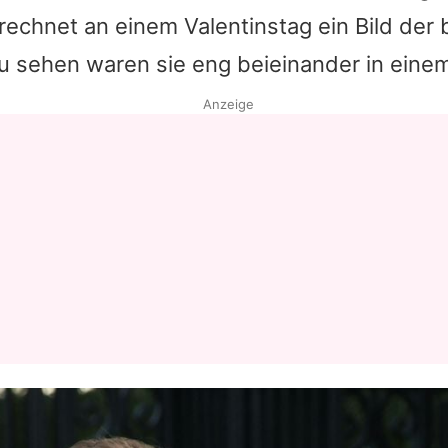
echnet an einem Valentinstag ein Bild der 
Datenschutzerklärung
 sehen waren sie eng beieinander in einem
Nutzungsbedingungen
Anzeige
Utiq verwalten