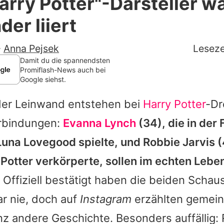
arry Potter"-Darsteller w
Filme & Serien
der liiert
Lifestyle
-
Anna Pejsek
Leseze
Familie & Liebe
Damit du die spannendsten
Promiflash-News auch bei
Google siehst.
Promiflash Exklusiv
 der Leinwand entstehen bei
Harry Potter
-Dr
Alle Themen auf Promiflash
rbindungen:
Evanna Lynch
(34), die in der 
Jobs
Luna Lovegood spielte, und
Robbie Jarvis
(
App runterladen
Potter verkörperte, sollen im echten Leben
Team
Offiziell bestätigt haben die beiden Schaus
r nie, doch auf
Instagram
erzählten gemei
Redaktionelle Richtlinien
nz andere Geschichte. Besonders auffällig:
Impressum