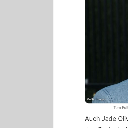
Getty Images
Tom Fel
Auch
Jade Oli