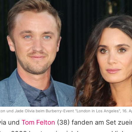
ton und Jade Olivia beim Burberry-Event "London in Los Angeles", 16. Ap
via
und
Tom Felton
(38) fanden am Set zuei