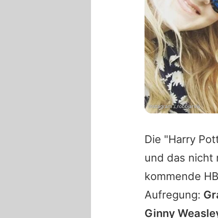
Instagram / robbjarvis
Die "
Harry Pot
und das nicht
kommende HBO-S
Aufregung:
Gr
Ginny Weasley