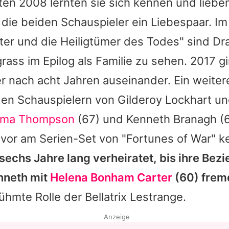
en 2008 lernten sie sich kennen und liebe
ie beiden Schauspieler ein Liebespaar. Im 
ter
und die Heiligtümer des Todes" sind Dr
rass im Epilog als Familie zu sehen. 2017 g
r nach acht Jahren auseinander. Ein weiter
den Schauspielern von Gilderoy Lockhart und
ma Thompson
(67) und
Kenneth Branagh
(6
uvor am Serien-Set von "Fortunes of War" 
sechs Jahre lang verheiratet, bis ihre Bez
nneth
mit
Helena Bonham Carter
(60) frem
rühmte Rolle der Bellatrix Lestrange.
Anzeige