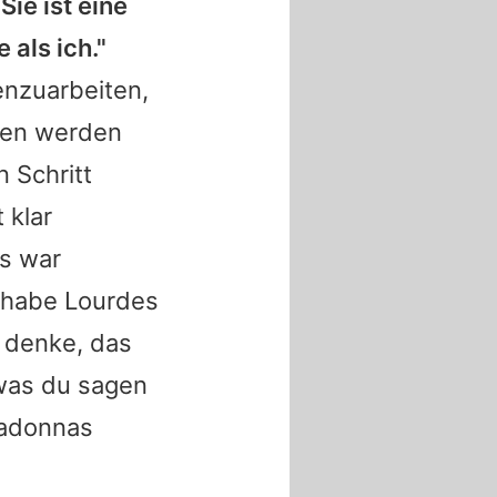
Sie ist eine
 als ich."
enzuarbeiten,
mmen werden
 Schritt
 klar
as war
h habe
Lourdes
 denke, das
 was du sagen
adonnas