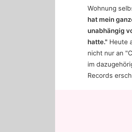
Wohnung selbst
hat mein ganz
unabhängig vo
hatte."
Heute a
nicht nur an "
im dazugehöri
Records ersch