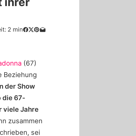
 ihrer
it:
2
min
adonna
(67)
e Beziehung
In der Show
 die 67-
 viele Jahre
ann zusammen
chrieben, sei