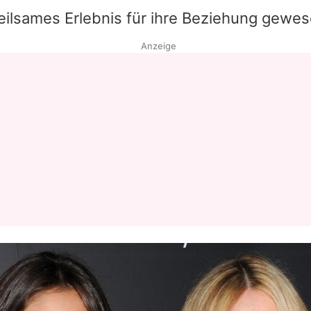
eilsames Erlebnis für ihre Beziehung gewes
Datenschutzerklärung
Anzeige
Nutzungsbedingungen
Utiq verwalten