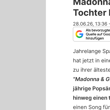
Madonna 
Tochter
28.06.26, 13:36
Jahrelange Sp
hat jetzt in e
zu ihrer ältes
"
Madonna
&
G
jährige Popsä
hinweg einen t
einen Song fü