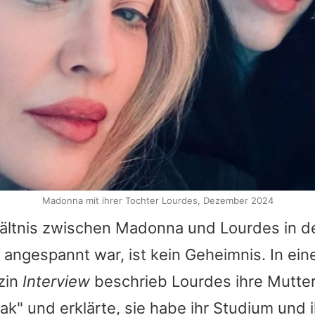
Madonna mit ihrer Tochter Lourdes, Dezember 2024
ältnis zwischen
Madonna
und
Lourdes
in d
angespannt war, ist kein Geheimnis. In ein
zin
Interview
beschrieb
Lourdes
ihre Mutter
eak" und erklärte, sie habe ihr Studium und 