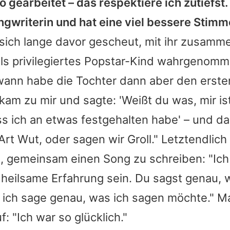
gearbeitet – das respektiere ich zutiefst. 
gwriterin und hat eine viel bessere Stimme
ich lange davor gescheut, mit ihr zusamm
 als privilegiertes Popstar-Kind wahrgeno
wann habe die Tochter dann aber den ersten
kam zu mir und sagte: 'Weißt du was, mir ist
s ich an etwas festgehalten habe' – und d
e Art Wut, oder sagen wir Groll." Letztendlic
, gemeinsam einen Song zu schreiben: "Ich
 heilsame Erfahrung sein. Du sagst genau,
 ich sage genau, was ich sagen möchte."
M
: "Ich war so glücklich."