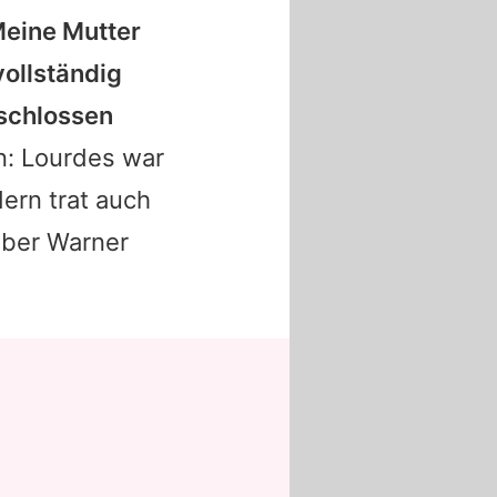
Meine Mutter
ollständig
eschlossen
n:
Lourdes
war
dern trat auch
 über Warner