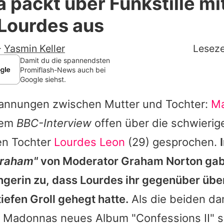
packt über Funkstille mit
Filme & Serien
 Lourdes aus
Lifestyle
-
Yasmin Keller
Leseze
Familie & Liebe
Damit du die spannendsten
Promiflash-News auch bei
Google siehst.
Promiflash Exklusiv
annungen zwischen Mutter und Tochter:
M
Alle Themen auf Promiflash
inem
BBC-Interview
offen über die schwierig
Jobs
ten Tochter
Lourdes Leon
(29) gesprochen.
App runterladen
raham
"
von Moderator
Graham Norton
gab
Team
ngerin zu, dass
Lourdes
ihr gegenüber über
iefen Groll gehegt hatte.
Als die beiden d
Redaktionelle Richtlinien
r
Madonnas
neues Album "Confessions II" s
Impressum