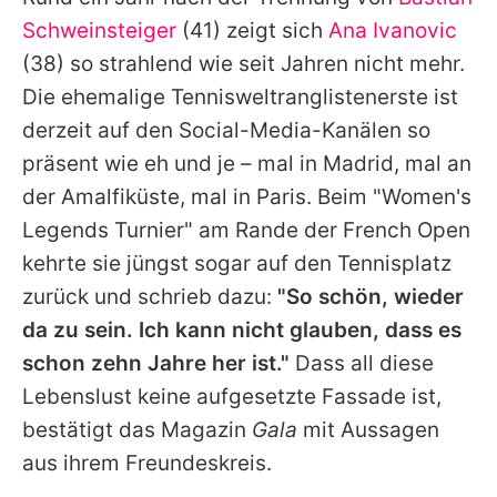
Alle Themen auf Promiflash
Schweinsteiger
(41) zeigt sich
Ana Ivanovic
Jobs
(38) so strahlend wie seit Jahren nicht mehr.
Die ehemalige Tennisweltranglistenerste ist
App runterladen
derzeit auf den Social-Media-Kanälen so
Team
präsent wie eh und je – mal in Madrid, mal an
der Amalfiküste, mal in Paris. Beim "Women's
Redaktionelle Richtlinien
Legends Turnier" am Rande der French Open
Impressum
kehrte sie jüngst sogar auf den Tennisplatz
zurück und schrieb dazu:
"So schön, wieder
Datenschutzerklärung
da zu sein. Ich kann nicht glauben, dass es
Nutzungsbedingungen
schon zehn Jahre her ist."
Dass all diese
Utiq verwalten
Lebenslust keine aufgesetzte Fassade ist,
bestätigt das Magazin
Gala
mit Aussagen
aus ihrem Freundeskreis.