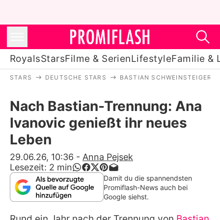
Royals
Stars
Filme & Serien
Lifestyle
Familie & 
STARS
DEUTSCHE STARS
BASTIAN SCHWEINSTEIGER
Royals
Nach Bastian-Trennung: Ana
Stars
Ivanovic genießt ihr neues
Filme & Serien
Leben
Lifestyle
29.06.26, 10:36
-
Anna Pejsek
Lesezeit:
2
min
Familie & Liebe
Damit du die spannendsten
Promiflash-News auch bei
Promiflash Exklusiv
Google siehst.
Rund ein Jahr nach der Trennung von
Bastian