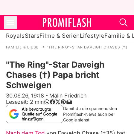
Royals
Stars
Filme & Serien
Lifestyle
Familie & 
FAMILIE & LIEBE
"THE RING"-STAR DAVEIGH CHASES (†) P
Royals
"The Ring"-Star Daveigh
Stars
Chases (†) Papa bricht
Filme & Serien
Schweigen
Lifestyle
30.06.26, 19:18
-
Malin Friedrich
Lesezeit:
2
min
Familie & Liebe
Damit du die spannendsten
Promiflash-News auch bei
Promiflash Exklusiv
Google siehst.
Nach dem Tod
von
Daveigh Chase
(†35) hat