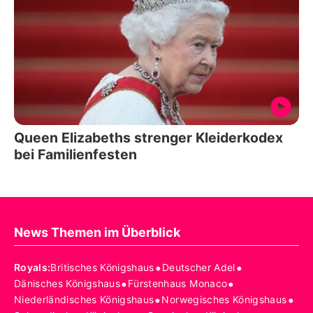
Queen Elizabeths strenger Kleiderkodex
bei Familienfesten
News Themen im Überblick
•
•
Royals
:
Britisches Königshaus
Deutscher Adel
•
•
Dänisches Königshaus
Fürstenhaus Monaco
•
•
Niederländisches Königshaus
Norwegisches Königshaus