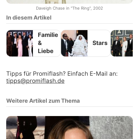
Daveigh Chase in "The Ring", 2002
In diesem Artikel
Familie
&
Stars
Liebe
Tipps für Promiflash? Einfach E-Mail an:
tipps@promiflash.de
Weitere Artikel zum Thema