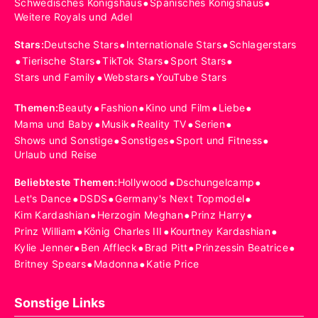
•
•
Schwedisches Königshaus
Spanisches Königshaus
Weitere Royals und Adel
•
•
Stars
:
Deutsche Stars
Internationale Stars
Schlagerstars
•
•
•
•
Tierische Stars
TikTok Stars
Sport Stars
•
•
Stars und Family
Webstars
YouTube Stars
•
•
•
•
Themen
:
Beauty
Fashion
Kino und Film
Liebe
•
•
•
•
Mama und Baby
Musik
Reality TV
Serien
•
•
•
Shows und Sonstige
Sonstiges
Sport und Fitness
Urlaub und Reise
•
•
Beliebteste Themen
:
Hollywood
Dschungelcamp
•
•
•
Let's Dance
DSDS
Germany's Next Topmodel
•
•
•
Kim Kardashian
Herzogin Meghan
Prinz Harry
•
•
•
Prinz William
König Charles III
Kourtney Kardashian
•
•
•
•
Kylie Jenner
Ben Affleck
Brad Pitt
Prinzessin Beatrice
•
•
Britney Spears
Madonna
Katie Price
Sonstige Links