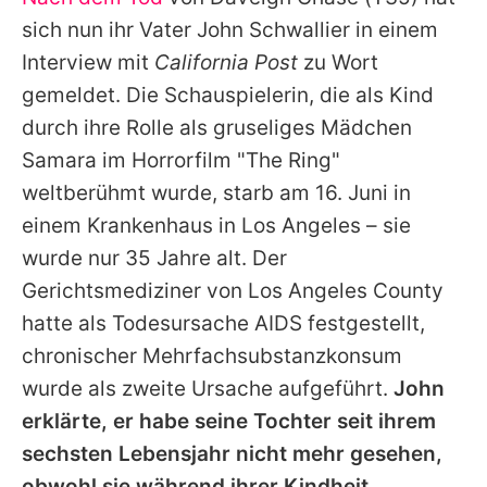
Alle Themen auf Promiflash
sich nun ihr Vater John Schwallier in einem
Jobs
Interview mit
California Post
zu Wort
gemeldet. Die Schauspielerin, die als Kind
App runterladen
durch ihre Rolle als gruseliges Mädchen
Team
Samara im Horrorfilm "The Ring"
weltberühmt wurde, starb am 16. Juni in
Redaktionelle Richtlinien
einem Krankenhaus in Los Angeles – sie
Impressum
wurde nur 35 Jahre alt. Der
Gerichtsmediziner von Los Angeles County
Datenschutzerklärung
hatte als Todesursache AIDS festgestellt,
Nutzungsbedingungen
chronischer Mehrfachsubstanzkonsum
Utiq verwalten
wurde als zweite Ursache aufgeführt.
John
erklärte, er habe seine Tochter seit ihrem
sechsten Lebensjahr nicht mehr gesehen,
obwohl sie während ihrer Kindheit