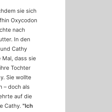
chdem sie sich
ufhin Oxycodon
uchte nach
tter. In den
 und Cathy
 Mal, dass sie
ihre Tochter
y. Sie wollte
 – doch als
ehrte auf die
te Cathy.
"Ich