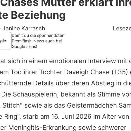
Chases Mutter erklärt ihr
Filme & Serien
te Beziehung
Lifestyle
-
Janine Karrasch
Leseze
Familie & Liebe
Damit du die spannendsten
Promiflash-News auch bei
Google siehst.
Promiflash Exklusiv
t sich in einem emotionalen Interview mit
Alle Themen auf Promiflash
dem Tod ihrer Tochter
Daveigh Chase
(†35) 
Jobs
hütternde Details über deren Abstieg in di
App runterladen
Die Schauspielerin, bekannt als Stimme von
Team
& Stitch" sowie als das Geistermädchen Sa
e Ring", starb am 16. Juni 2026 im Alter vo
Redaktionelle Richtlinien
ner Meningitis-Erkrankung sowie schwerer
Impressum