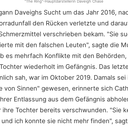
"The Ring"-Hauptdarstellerin Daveigh Chase
gann Daveighs Sucht um das Jahr 2016, na
orradunfall den Rücken verletzte und dara
Schmerzmittel verschrieben bekam. "Sie s
erte mit den falschen Leuten", sagte die Mu
ab es mehrfach Konflikte mit den Behörden,
Tochter wiederholt im Gefängnis. Das letzte
lich sah, war im Oktober 2019. Damals sei 
ie von Sinnen" gewesen, erinnerte sich Cath
hrer Entlassung aus dem Gefängnis abholen
 ihre Tochter bereits verschwunden. "Sie k
 und ich konnte sie nicht mehr finden", sag