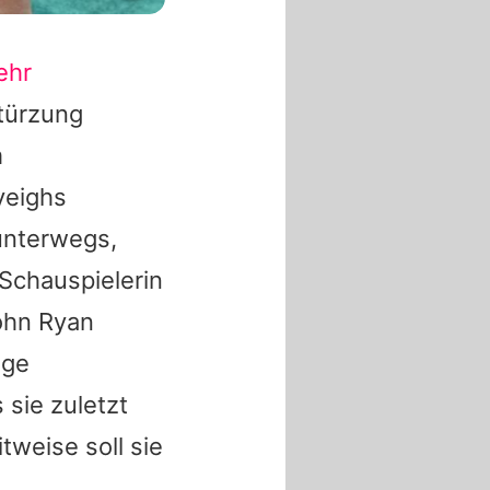
ehr
stürzung
m
eighs
unterwegs,
Schauspielerin
ohn Ryan
ige
sie zuletzt
tweise soll sie