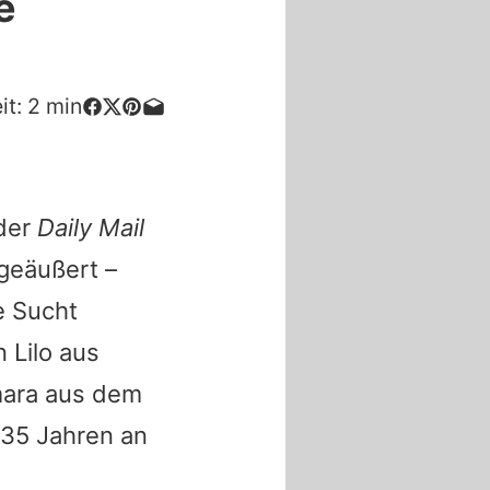
e
it:
2
min
 der
Daily Mail
geäußert –
e Sucht
 Lilo aus
mara aus dem
n 35 Jahren an