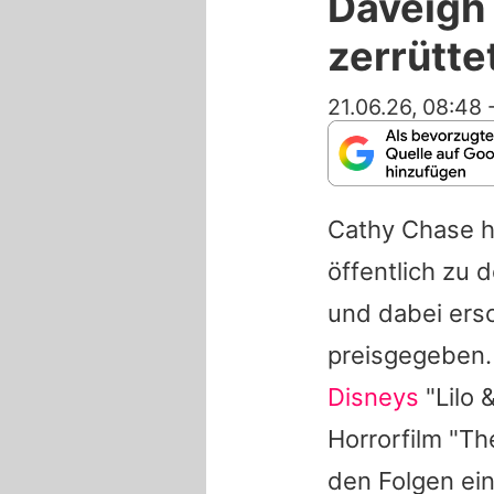
Daveigh 
zerrütte
21.06.26, 08:48
Cathy Chase ha
öffentlich zu 
und dabei ersc
preisgegeben. 
Disneys
"Lilo 
Horrorfilm "Th
den Folgen ei