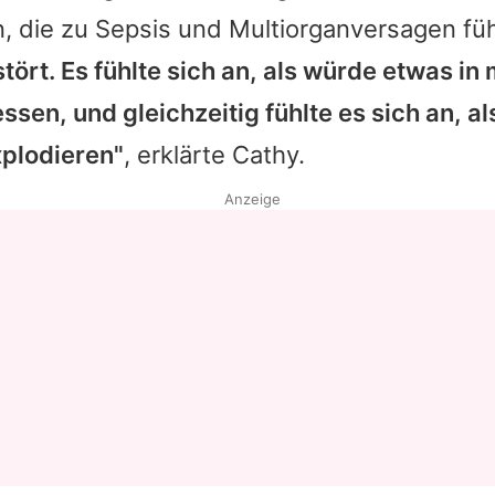
n, die zu Sepsis und Multiorganversagen fü
Datenschutzerklärung
ört. Es fühlte sich an, als würde etwas in 
Nutzungsbedingungen
ssen, und gleichzeitig fühlte es sich an, a
Utiq verwalten
plodieren"
, erklärte Cathy.
Anzeige