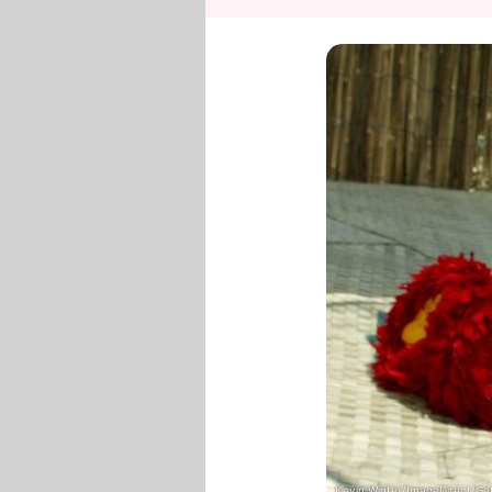
Kevin Winter/ImageDirect/Ge