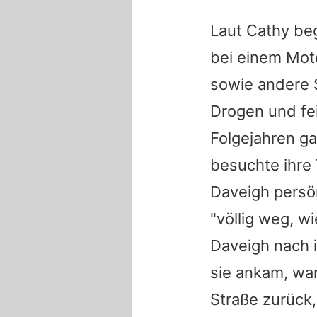
Laut Cathy be
bei einem Mot
sowie andere 
Drogen und fei
Folgejahren g
besuchte ihre 
Daveigh
persön
"völlig weg, w
Daveigh
nach i
sie ankam, war
Straße zurück,