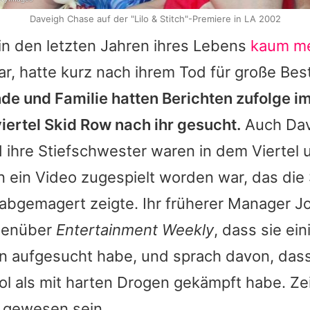
Daveigh Chase auf der "Lilo & Stitch"-Premiere in LA 2002
in den letzten Jahren ihres Lebens
kaum m
r, hatte kurz nach ihrem Tod für große Be
de und Familie hatten Berichten zufolge i
ertel Skid Row nach ihr gesucht.
Auch Dav
 ihre Stiefschwester waren in dem Viertel 
 ein Video zugespielt worden war, das die 
abgemagert zeigte. Ihr früherer Manager J
genüber
Entertainment Weekly
, dass sie ein
n aufgesucht habe, und sprach davon, dass 
ol als mit harten Drogen gekämpft habe. Zei
 gewesen sein.