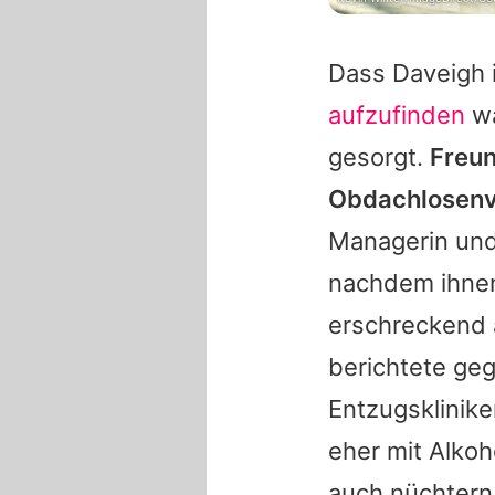
Dass
Daveigh
aufzufinden
wa
gesorgt.
Freun
Obdachlosenvi
Managerin und
nachdem ihnen
erschreckend 
berichtete ge
Entzugsklinike
eher mit Alkoh
auch nüchtern