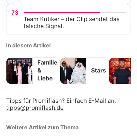
73
Team Kritiker – der Clip sendet das
falsche Signal.
In diesem Artikel
Familie
&
Stars
Liebe
Tipps für Promiflash? Einfach E-Mail an:
tipps@promiflash.de
Weitere Artikel zum Thema