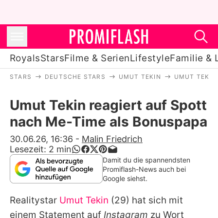
Royals
Stars
Filme & Serien
Lifestyle
Familie & 
STARS
DEUTSCHE STARS
UMUT TEKIN
UMUT TEKIN
Royals
Umut Tekin reagiert auf Spott
Stars
nach Me-Time als Bonuspapa
Filme & Serien
30.06.26, 16:36
-
Malin Friedrich
Lesezeit:
2
min
Lifestyle
Damit du die spannendsten
Promiflash-News auch bei
Familie & Liebe
Google siehst.
Promiflash Exklusiv
Realitystar
Umut Tekin
(29) hat sich mit
einem Statement auf
Instagram
zu Wort