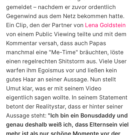
Alle Themen auf Promiflash
gemeldet – nachdem er zuvor ordentlich
Gegenwind aus dem Netz bekommen hatte.
Jobs
Ein Clip, den der Partner von
Lena Goldstein
App runterladen
von einem Public Viewing teilte und mit dem
Team
Kommentar versah, dass auch Papas
manchmal eine "Me-Time" bräuchten, löste
Redaktionelle Richtlinien
einen regelrechten Shitstorm aus. Viele User
Impressum
warfen ihm Egoismus vor und ließen kein
gutes Haar an seiner Aussage. Nun stellt
Datenschutzerklärung
Umut klar, was er mit seinem Video
Nutzungsbedingungen
eigentlich sagen wollte. In seinem Statement
betont der Realitystar, dass er hinter seiner
Utiq verwalten
Aussage steht:
"Ich bin ein Bonusdaddy und
genau deshalb weiß ich, dass Elternsein viel
mehr ist als nur schöne Momente vor der