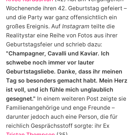
Alle Themen auf Promiflash
Wochenende ihren 42. Geburtstag gefeiert –
Jobs
und die Party war ganz offensichtlich ein
großes Ereignis. Auf
Instagram
teilte die
App runterladen
Realitystar eine Reihe von Fotos aus ihrer
Team
Geburtstagsfeier und schrieb dazu:
"Champagner, Cavalli und Kaviar. Ich
Redaktionelle Richtlinien
schwebe noch immer vor lauter
Impressum
Geburtstagsliebe. Danke, dass ihr meinen
Tag so besonders gemacht habt. Mein Herz
Datenschutzerklärung
ist voll, und ich fühle mich unglaublich
Nutzungsbedingungen
gesegnet."
In einem weiteren Post zeigte sie
Utiq verwalten
Familienangehörige und enge Freunde –
darunter jedoch auch eine Person, die für
reichlich Gesprächsstoff sorgte: ihr Ex
Tristan Thompson
(35).