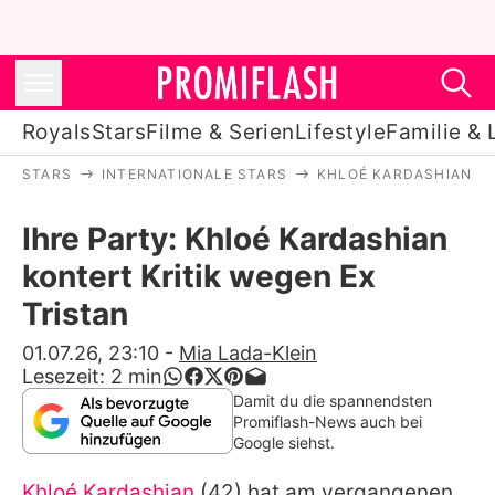
Royals
Stars
Filme & Serien
Lifestyle
Familie & 
STARS
INTERNATIONALE STARS
KHLOÉ KARDASHIAN
Royals
Ihre Party: Khloé Kardashian
Stars
kontert Kritik wegen Ex
Filme & Serien
Tristan
Lifestyle
01.07.26, 23:10
-
Mia Lada-Klein
Lesezeit:
2
min
Familie & Liebe
Damit du die spannendsten
Promiflash-News auch bei
Promiflash Exklusiv
Google siehst.
Khloé Kardashian
(42) hat am vergangenen