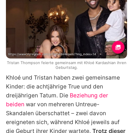
https://www.instagram.com/p/DaOedsHkqwm/?img_index=14
Tristan Thompson feierte gemeinsam mit Khloé Kardashian ihren
Geburtstag.
Khloé
und
Tristan
haben zwei gemeinsame
Kinder: die achtjährige True und den
dreijährigen Tatum. Die
Beziehung der
beiden
war von mehreren Untreue-
Skandalen überschattet – zwei davon
ereigneten sich, während
Khloé
jeweils auf
die Geburt ihrer Kinder wartete.
Trotz dieser