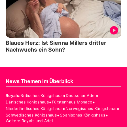
Blaues Herz: Ist Sienna Millers dritter
Nachwuchs ein Sohn?
News Themen im Überblick
•
•
Royals
:
Britisches Königshaus
Deutscher Adel
•
•
Dänisches Königshaus
Fürstenhaus Monaco
•
•
Niederländisches Königshaus
Norwegisches Königshaus
•
•
Schwedisches Königshaus
Spanisches Königshaus
Weitere Royals und Adel