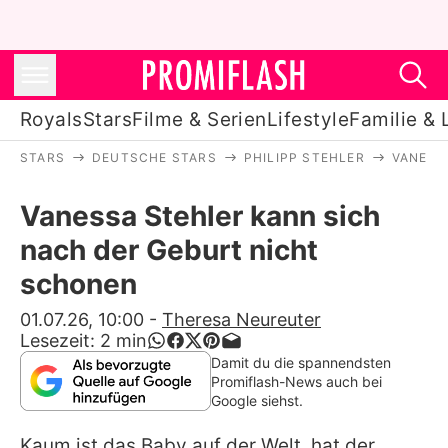
Royals
Stars
Filme & Serien
Lifestyle
Familie & 
STARS
DEUTSCHE STARS
PHILIPP STEHLER
VANESS
Royals
Vanessa Stehler kann sich
Stars
nach der Geburt nicht
Filme & Serien
schonen
Lifestyle
01.07.26, 10:00
-
Theresa Neureuter
Lesezeit:
2
min
Familie & Liebe
Damit du die spannendsten
Promiflash-News auch bei
Promiflash Exklusiv
Google siehst.
Kaum ist das Baby auf der Welt, hat der