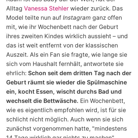
Alle Themen auf Promiflash
Alltag
Vanessa Stehler
wieder zurück. Das
Jobs
Model teilte nun auf
Instagram
ganz offen
mit, wie ihr Wochenbett nach der Geburt
App runterladen
ihres zweiten Kindes wirklich aussieht – und
Team
das ist weit entfernt von der klassischen
Auszeit. Als ein Fan sie fragte, wie lange sie
Redaktionelle Richtlinien
sich vom Haushalt fernhält, antwortete sie
Impressum
ehrlich:
Schon seit dem dritten Tag nach der
Geburt räumt sie wieder die Spülmaschine
Datenschutzerklärung
ein, kocht Essen, wischt durchs Bad und
Nutzungsbedingungen
wechselt die Bettwäsche.
Ein Wochenbett,
Utiq verwalten
wie es eigentlich empfohlen wird, ist für sie
schlicht nicht möglich. Auch wenn sie sich
zunächst vorgenommen hatte, "mindestens
14 Tage wirklich gar nichts zu machen".