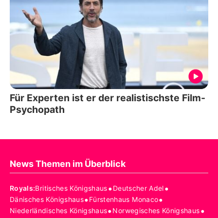
Für Experten ist er der realistischste Film-
Psychopath
News Themen im Überblick
•
•
Royals
:
Britisches Königshaus
Deutscher Adel
•
•
Dänisches Königshaus
Fürstenhaus Monaco
•
•
Niederländisches Königshaus
Norwegisches Königshaus