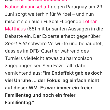
Alle Themen auf Promiflash
Nationalmannschaft
gegen Paraguay am 29.
Jobs
Juni sorgt weiterhin für Wirbel – und nun
mischt sich auch Fußball-Legende
Lothar
App runterladen
Matthäus
(65) mit brisanten Aussagen in die
Team
Debatte ein. Der Experte erhebt gegenüber
Sport Bild
schwere Vorwürfe und behauptet,
Redaktionelle Richtlinien
dass es im DFB-Quartier während des
Impressum
Turniers vielleicht etwas zu harmonisch
zugegangen sei. Sein Fazit fällt dabei
Datenschutzerklärung
vernichtend aus:
"Im Endeffekt gab es doch
Nutzungsbedingungen
viel Unruhe ... der Fokus lag einfach nicht
Utiq verwalten
auf dieser WM. Es war immer ein freier
Familientag und noch ein freier
Familientag."