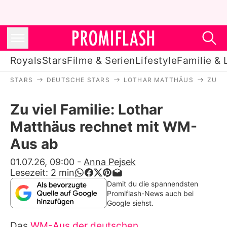
Royals
Stars
Filme & Serien
Lifestyle
Familie & 
STARS
DEUTSCHE STARS
LOTHAR MATTHÄUS
ZU V
Royals
Zu viel Familie: Lothar
Stars
Matthäus rechnet mit WM-
Filme & Serien
Aus ab
Lifestyle
01.07.26, 09:00
-
Anna Pejsek
Lesezeit:
2
min
Familie & Liebe
Damit du die spannendsten
Promiflash-News auch bei
Promiflash Exklusiv
Google siehst.
Das
WM-Aus der deutschen