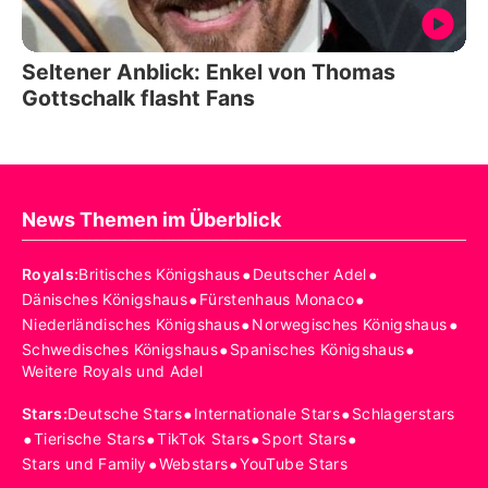
Seltener Anblick: Enkel von Thomas
Gottschalk flasht Fans
News Themen im Überblick
•
•
Royals
:
Britisches Königshaus
Deutscher Adel
•
•
Dänisches Königshaus
Fürstenhaus Monaco
•
•
Niederländisches Königshaus
Norwegisches Königshaus
•
•
Schwedisches Königshaus
Spanisches Königshaus
Weitere Royals und Adel
•
•
Stars
:
Deutsche Stars
Internationale Stars
Schlagerstars
•
•
•
•
Tierische Stars
TikTok Stars
Sport Stars
•
•
Stars und Family
Webstars
YouTube Stars