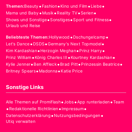
•
•
•
•
Themen
:
Beauty
Fashion
Kino und Film
Liebe
•
•
•
•
Mama und Baby
Musik
Reality TV
Serien
•
•
•
Shows und Sonstige
Sonstiges
Sport und Fitness
Urlaub und Reise
•
•
Beliebteste Themen
:
Hollywood
Dschungelcamp
•
•
•
Let's Dance
DSDS
Germany's Next Topmodel
•
•
•
Kim Kardashian
Herzogin Meghan
Prinz Harry
•
•
•
Prinz William
König Charles III
Kourtney Kardashian
•
•
•
•
Kylie Jenner
Ben Affleck
Brad Pitt
Prinzessin Beatrice
•
•
Britney Spears
Madonna
Katie Price
Sonstige Links
•
•
•
Alle Themen auf Promiflash
Jobs
App runterladen
Team
•
•
•
Redaktionelle Richtlinien
Impressum
•
•
Datenschutzerklärung
Nutzungsbedingungen
Utiq verwalten