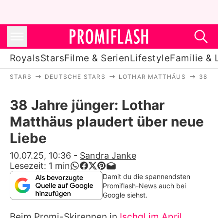
Royals
Stars
Filme & Serien
Lifestyle
Familie & 
STARS
DEUTSCHE STARS
LOTHAR MATTHÄUS
38 J
Royals
38 Jahre jünger: Lothar
Stars
Matthäus plaudert über neue
Filme & Serien
Liebe
Lifestyle
10.07.25, 10:36
-
Sandra Janke
Lesezeit:
1
min
Familie & Liebe
Damit du die spannendsten
Promiflash-News auch bei
Promiflash Exklusiv
Google siehst.
Beim Promi-Skirennen in
Ischgl im April