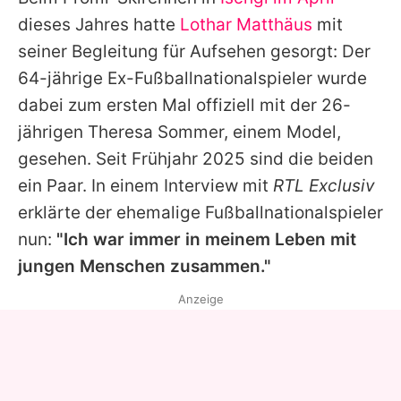
Alle Themen auf Promiflash
dieses Jahres hatte
Lothar Matthäus
mit
Jobs
seiner Begleitung für Aufsehen gesorgt: Der
64-jährige Ex-Fußballnationalspieler wurde
App runterladen
dabei zum ersten Mal offiziell mit der 26-
Team
jährigen Theresa Sommer, einem Model,
gesehen. Seit Frühjahr 2025 sind die beiden
Redaktionelle Richtlinien
ein Paar. In einem Interview mit
RTL Exclusiv
Impressum
erklärte der ehemalige Fußballnationalspieler
nun:
"Ich war immer in meinem Leben mit
Datenschutzerklärung
jungen Menschen zusammen."
Nutzungsbedingungen
Anzeige
Utiq verwalten