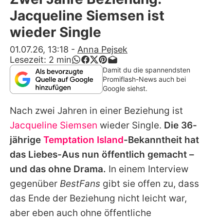
Alle Themen auf Promiflash
Jacqueline Siemsen ist
Jobs
wieder Single
App runterladen
01.07.26, 13:18
-
Anna Pejsek
Lesezeit:
2
min
Team
Damit du die spannendsten
Promiflash-News auch bei
Redaktionelle Richtlinien
Google siehst.
Nach zwei Jahren in einer Beziehung ist
Impressum
Jacqueline Siemsen
wieder Single.
Die 36-
Datenschutzerklärung
jährige
Temptation Island
-Bekanntheit hat
Nutzungsbedingungen
das Liebes-Aus nun öffentlich gemacht –
und das ohne Drama.
In einem Interview
Utiq verwalten
gegenüber
BestFans
gibt sie offen zu, dass
das Ende der Beziehung nicht leicht war,
aber eben auch ohne öffentliche