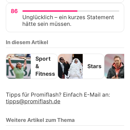
86
Unglücklich – ein kurzes Statement
hätte sein müssen.
In diesem Artikel
Sport
&
Stars
Fitness
Tipps für Promiflash? Einfach E-Mail an:
tipps@promiflash.de
Weitere Artikel zum Thema