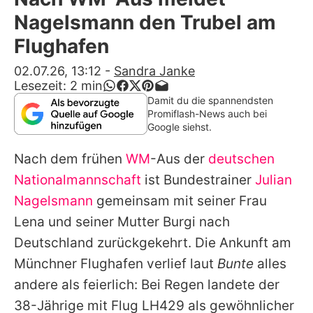
Alle Themen auf Promiflash
Nagelsmann den Trubel am
Jobs
Flughafen
App runterladen
02.07.26, 13:12
-
Sandra Janke
Lesezeit:
2
min
Team
Damit du die spannendsten
Promiflash-News auch bei
Redaktionelle Richtlinien
Google siehst.
Nach dem frühen
WM
-Aus der
deutschen
Impressum
Nationalmannschaft
ist Bundestrainer
Julian
Datenschutzerklärung
Nagelsmann
gemeinsam mit seiner Frau
Nutzungsbedingungen
Lena und seiner Mutter Burgi nach
Deutschland zurückgekehrt. Die Ankunft am
Utiq verwalten
Münchner Flughafen verlief laut
Bunte
alles
andere als feierlich: Bei Regen landete der
38-Jährige mit Flug LH429 als gewöhnlicher