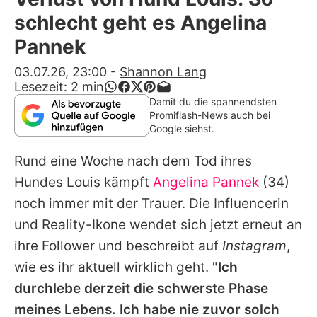
Alle Themen auf Promiflash
schlecht geht es Angelina
Jobs
Pannek
App runterladen
03.07.26, 23:00
-
Shannon Lang
Lesezeit:
2
min
Team
Damit du die spannendsten
Promiflash-News auch bei
Redaktionelle Richtlinien
Google siehst.
Rund eine Woche nach dem Tod ihres
Impressum
Hundes Louis kämpft
Angelina Pannek
(34)
Datenschutzerklärung
noch immer mit der Trauer. Die Influencerin
Nutzungsbedingungen
und Reality-Ikone wendet sich jetzt erneut an
ihre Follower und beschreibt auf
Instagram
,
Utiq verwalten
wie es ihr aktuell wirklich geht.
"Ich
durchlebe derzeit die schwerste Phase
meines Lebens. Ich habe nie zuvor solch