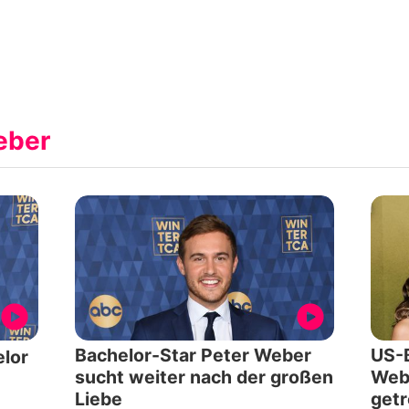
eber
Bachelor-Star Peter Weber
US-B
lor
sucht weiter nach der großen
Webe
Liebe
getr