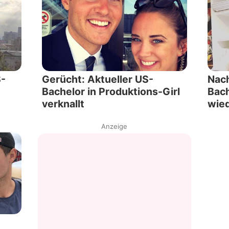
S-
Gerücht: Aktueller US-
Nach
Bachelor in Produktions-Girl
Bach
verknallt
wied
Anzeige