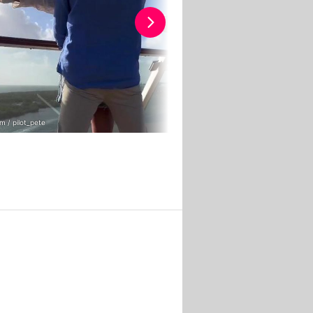
m / pilot_pete
Instagram / pilot_pete