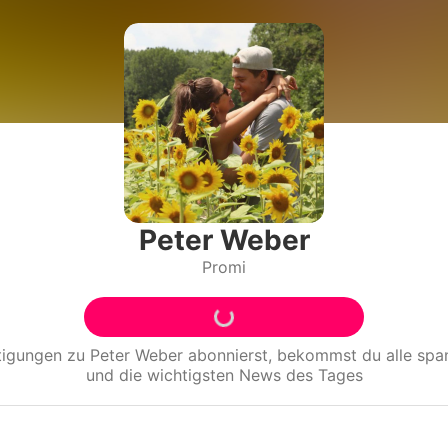
Filme & Serien
Lifestyle
Familie & Liebe
Promiflash Exklusiv
Alle Themen auf Promiflash
Peter Weber
Promi
Jobs
App runterladen
Team
tigungen zu
Peter Weber
abonnierst, bekommst du alle sp
und die wichtigsten News des Tages
Redaktionelle Richtlinien
Impressum