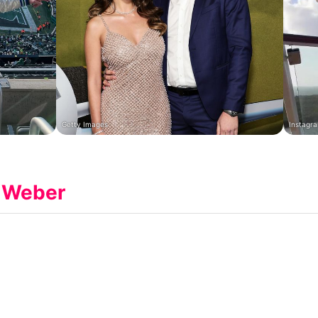
Getty Images
Instagra
r Weber