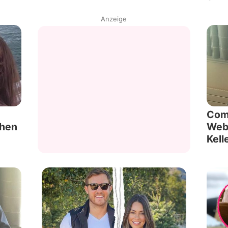
Anzeige
Com
chen
Webe
Kell