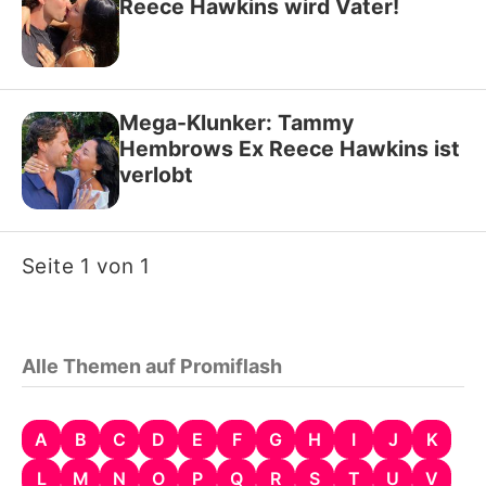
Reece Hawkins wird Vater!
Mega-Klunker: Tammy
Hembrows Ex Reece Hawkins ist
verlobt
Seite 1 von 1
Alle Themen auf Promiflash
A
B
C
D
E
F
G
H
I
J
K
L
M
N
O
P
Q
R
S
T
U
V