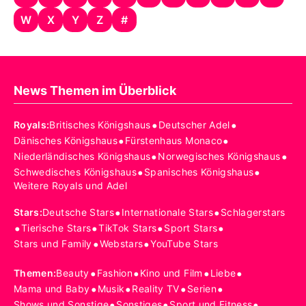
W
X
Y
Z
#
News Themen im Überblick
•
•
Royals
:
Britisches Königshaus
Deutscher Adel
•
•
Dänisches Königshaus
Fürstenhaus Monaco
•
•
Niederländisches Königshaus
Norwegisches Königshaus
•
•
Schwedisches Königshaus
Spanisches Königshaus
Weitere Royals und Adel
•
•
Stars
:
Deutsche Stars
Internationale Stars
Schlagerstars
•
•
•
•
Tierische Stars
TikTok Stars
Sport Stars
•
•
Stars und Family
Webstars
YouTube Stars
•
•
•
•
Themen
:
Beauty
Fashion
Kino und Film
Liebe
•
•
•
•
Mama und Baby
Musik
Reality TV
Serien
•
•
•
Shows und Sonstige
Sonstiges
Sport und Fitness