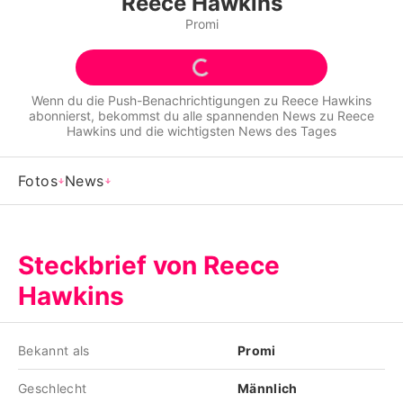
Reece Hawkins
Alle Themen auf Promiflash
Promi
Jobs
App runterladen
Wenn du die Push-Benachrichtigungen zu
Reece Hawkins
abonnierst, bekommst du alle spannenden News zu
Reece
Team
Hawkins
und die wichtigsten News des Tages
Redaktionelle Richtlinien
Fotos
News
Impressum
Datenschutzerklärung
Steckbrief von Reece
Nutzungsbedingungen
Hawkins
Utiq verwalten
Bekannt als
Promi
Geschlecht
Männlich