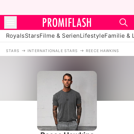
Royals
Stars
Filme & Serien
Lifestyle
Familie & 
STARS
INTERNATIONALE STARS
REECE HAWKINS
Royals
Stars
Filme & Serien
Lifestyle
Familie & Liebe
Promiflash Exklusiv