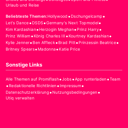
Urlaub und Reise
•
•
Beliebteste Themen
:
Hollywood
Dschungelcamp
•
•
•
Let's Dance
DSDS
Germany's Next Topmodel
•
•
•
Kim Kardashian
Herzogin Meghan
Prinz Harry
•
•
•
Prinz William
König Charles III
Kourtney Kardashian
•
•
•
•
Kylie Jenner
Ben Affleck
Brad Pitt
Prinzessin Beatrice
•
•
Britney Spears
Madonna
Katie Price
Sonstige Links
•
•
•
Alle Themen auf Promiflash
Jobs
App runterladen
Team
•
•
•
Redaktionelle Richtlinien
Impressum
•
•
Datenschutzerklärung
Nutzungsbedingungen
Utiq verwalten