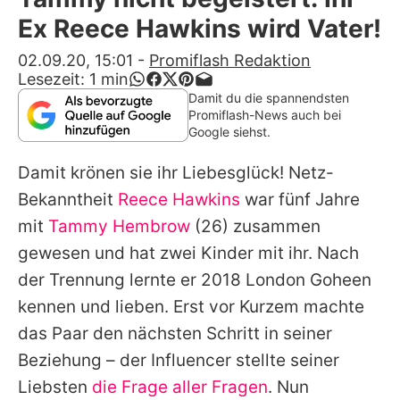
Alle Themen auf Promiflash
Ex Reece Hawkins wird Vater!
Jobs
02.09.20, 15:01
-
Promiflash Redaktion
Lesezeit:
1
min
App runterladen
Damit du die spannendsten
Promiflash-News auch bei
Team
Google siehst.
Redaktionelle Richtlinien
Damit krönen sie ihr Liebesglück! Netz-
Bekanntheit
Reece Hawkins
war fünf Jahre
Impressum
mit
Tammy Hembrow
(26) zusammen
Datenschutzerklärung
gewesen und hat zwei Kinder mit ihr. Nach
der Trennung lernte er 2018 London Goheen
Nutzungsbedingungen
kennen und lieben. Erst vor Kurzem machte
Utiq verwalten
das Paar den nächsten Schritt in seiner
Beziehung – der Influencer stellte seiner
Liebsten
die Frage aller Fragen
. Nun