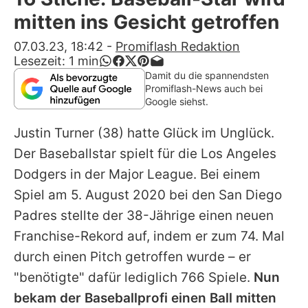
Alle Themen auf Promiflash
mitten ins Gesicht getroffen
Jobs
07.03.23, 18:42
-
Promiflash Redaktion
Lesezeit:
1
min
App runterladen
Damit du die spannendsten
Promiflash-News auch bei
Team
Google siehst.
Redaktionelle Richtlinien
Justin Turner
(38) hatte Glück im Unglück.
Der Baseballstar spielt für die Los Angeles
Impressum
Dodgers in der Major League. Bei einem
Datenschutzerklärung
Spiel am 5. August 2020 bei den San Diego
Padres stellte der 38-Jährige einen neuen
Nutzungsbedingungen
Franchise-Rekord auf, indem er zum 74. Mal
Utiq verwalten
durch einen Pitch getroffen wurde – er
"benötigte" dafür lediglich 766 Spiele.
Nun
bekam der Baseballprofi einen Ball mitten