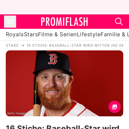
Royals
Stars
Filme & Serien
Lifestyle
Familie & 
STARS
16 STICHE: BASEBALL-STAR WIRD MITTEN INS GES
Royals
Stars
Filme & Serien
Lifestyle
Familie & Liebe
Promiflash Exklusiv
Getty Images
16 Stiche: Baseball-Star wird