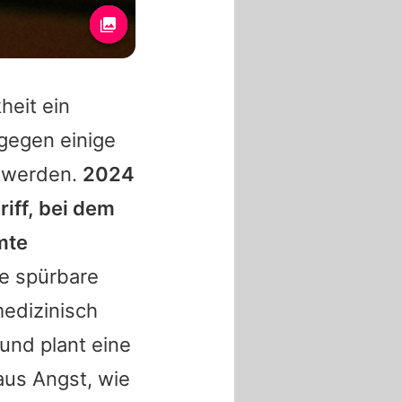
heit ein
gegen einige
chwerden.
2024
iff, bei dem
mte
e spürbare
medizinisch
 und plant eine
aus Angst, wie