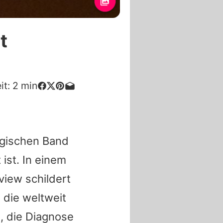
t
it:
2
min
egischen Band
ist. In einem
view schildert
 die weltweit
t, die Diagnose