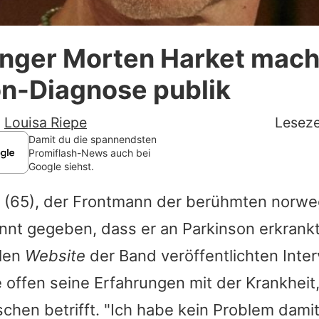
Datenschutzerklärung
nger Morten Harket mach
Nutzungsbedingungen
on-Diagnose publik
Utiq verwalten
-
Louisa Riepe
Leseze
Damit du die spannendsten
Promiflash-News auch bei
Google siehst.
(65), der Frontmann der berühmten norw
nnt gegeben, dass er an Parkinson erkrankt 
llen
Website
der Band veröffentlichten Inter
 offen seine Erfahrungen mit der Krankheit,
chen betrifft. "Ich habe kein Problem dami