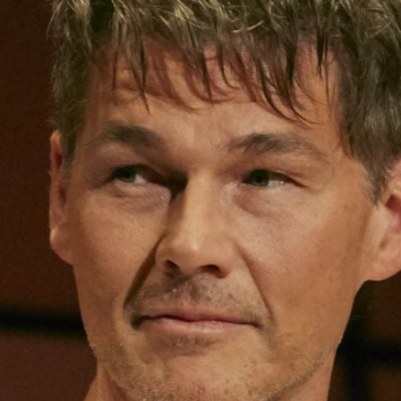
Filme & Serien
Lifestyle
Familie & Liebe
Promiflash Exklusiv
Alle Themen auf Promiflash
Jobs
App runterladen
Team
Redaktionelle Richtlinien
Impressum