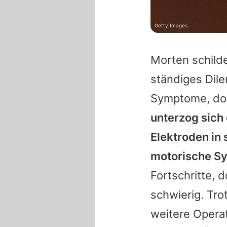
Getty Images
Morten
schild
ständiges Dil
Symptome, doc
unterzog sich
Elektroden in
motorische Sy
Fortschritte, 
schwierig. Tro
weitere Operat