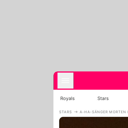
Royals
Stars
STARS
A-HA-SÄNGER MORTEN 