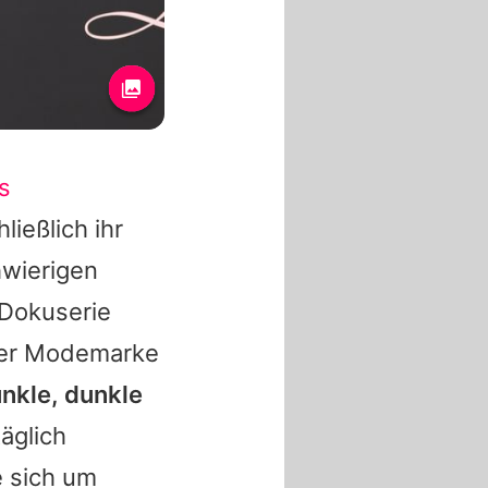
s
ließlich ihr
hwierigen
Dokuserie
ihrer Modemarke
unkle, dunkle
äglich
 sich um