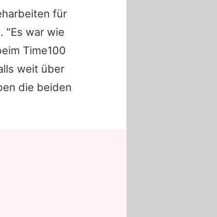
harbeiten für
m
. "Es war wie
h beim Time100
alls weit über
ben die beiden