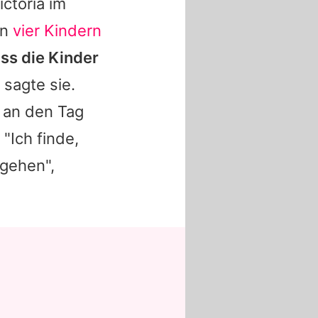
ictoria
im
en
vier Kindern
ass die Kinder
, sagte sie.
an den Tag
. "Ich finde,
gehen",