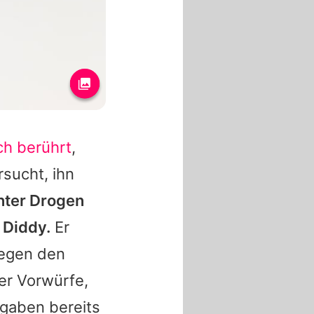
ich berührt
,
rsucht, ihn
nter Drogen
t
Diddy
.
Er
Gegen den
er Vorwürfe,
gaben bereits