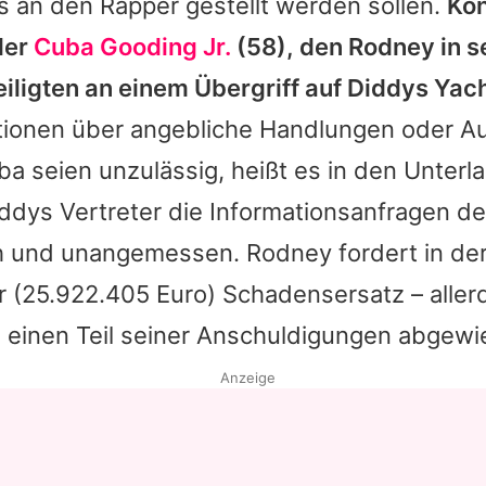
s an den Rapper gestellt werden sollen.
Kon
ler
Cuba Gooding Jr.
(58), den Rodney in s
iligten an einem Übergriff auf
Diddys
Yach
tionen über angebliche Handlungen oder A
ba
seien unzulässig, heißt es in den Unterl
iddys
Vertreter die Informationsanfragen de
h und unangemessen. Rodney fordert in der
ar (25.922.405 Euro) Schadensersatz – aller
s einen Teil seiner Anschuldigungen abgewi
Anzeige