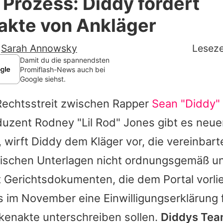
m Prozess: Diddy fordert
Filme & Serien
akte von Ankläger
Lifestyle
-
Sarah Annowsky
Leseze
Familie & Liebe
Damit du die spannendsten
Promiflash-News auch bei
Google siehst.
Promiflash Exklusiv
Rechtsstreit zwischen Rapper
Sean "Diddy
Alle Themen auf Promiflash
uzent Rodney "Lil Rod" Jones gibt es neue
Jobs
, wirft
Diddy
dem Kläger vor, die vereinbart
App runterladen
nischen Unterlagen nicht ordnungsgemäß un
Team
 Gerichtsdokumenten, die dem Portal vorli
 im November eine Einwilligungserklärung f
Redaktionelle Richtlinien
kenakte unterschreiben sollen.
Diddys
Tea
Impressum