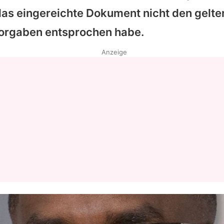
das eingereichte Dokument nicht den gelt
Datenschutzerklärung
orgaben entsprochen habe.
Nutzungsbedingungen
Anzeige
Utiq verwalten