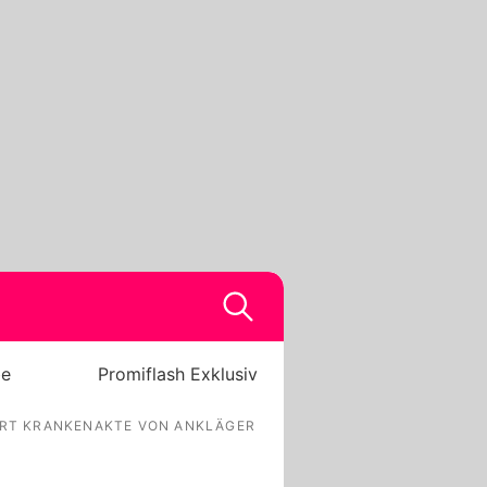
be
Promiflash Exklusiv
DERT KRANKENAKTE VON ANKLÄGER