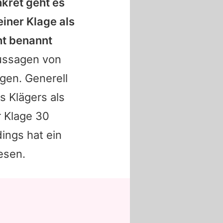
kret geht es
einer Klage als
t benannt
ussagen von
agen. Generell
s Klägers als
 Klage 30
dings hat ein
esen.