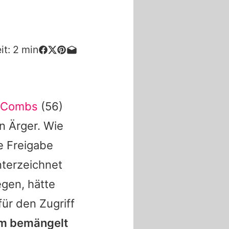
it:
2
min
" Combs
(56)
n Ärger. Wie
e Freigabe
terzeichnet
egen, hätte
ür den Zugriff
m bemängelt