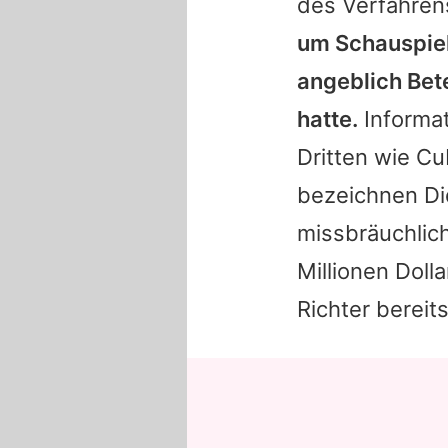
des Verfahren
um Schauspie
angeblich Bete
hatte.
Informa
Dritten wie
Cu
bezeichnen
D
missbräuchlic
Millionen Doll
Richter bereit