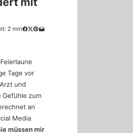
ert mit
it:
2
min
 Feierlaune
ge Tage vor
 Arzt und
e Gefühle zum
gerechnet an
cial Media
Sie müssen mir