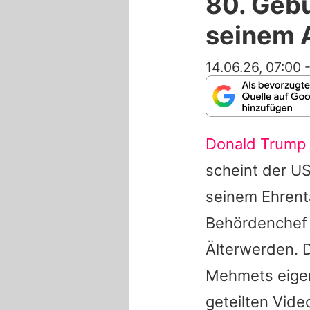
80. Gebu
seinem A
14.06.26, 07:00
Donald Trump
scheint der US
seinem Ehrent
Behördenchef 
Älterwerden. D
Mehmets eigen
geteilten Vid