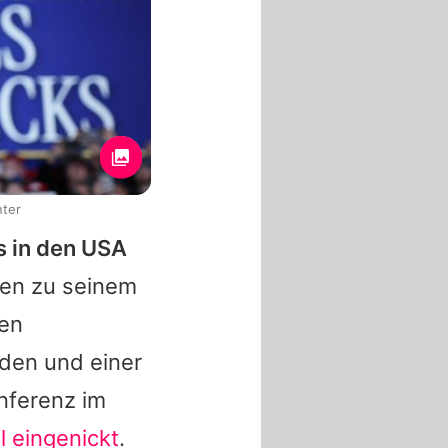
nter
s in den USA
gen zu seinem
en
den und einer
nferenz im
 eingenickt
.