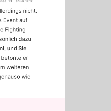
esse, 13. Januar 2026
lerdings nicht.
s Event auf
e Fighting
sönlich dazu
i, und Sie
 betonte er
nem weiteren
h genauso wie