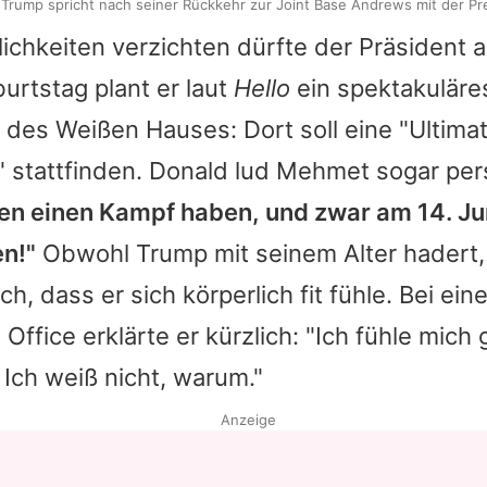
Trump spricht nach seiner Rückkehr zur Joint Base Andrews mit der Pr
lichkeiten verzichten dürfte der Präsident al
urtstag plant er laut
Hello
ein spektakuläre
des Weißen Hauses: Dort soll eine "Ultimat
 stattfinden.
Donald
lud Mehmet sogar per
en einen Kampf haben, und zwar am 14. Jun
en!"
Obwohl Trump mit seinem Alter hadert,
ch, dass er sich körperlich fit fühle. Bei ei
 Office erklärte er kürzlich: "Ich fühle mic
 Ich weiß nicht, warum."
Anzeige