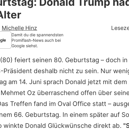
rtstag: Donald Trump had
Filme & Serien
lter
Lifestyle
-
Michelle Hinz
Leseze
Familie & Liebe
Damit du die spannendsten
Promiflash-News auch bei
Google siehst.
Promiflash Exklusiv
(80) feiert seinen 80. Geburtstag – doch in
Alle Themen auf Promiflash
-Präsident deshalb nicht zu sein. Nur weni
Jobs
ag am 14. Juni sprach
Donald
jetzt mit dem
App runterladen
Mehmet Oz überraschend offen über sein
Team
as Treffen fand im Oval Office statt – aus
em 66. Geburtstag. In einem später auf So
Redaktionelle Richtlinien
eo winkte
Donald
Glückwünsche direkt ab.
"
Impressum