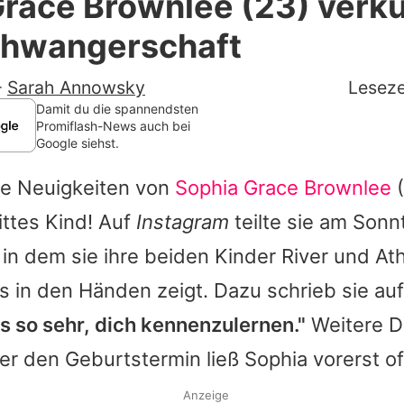
Grace Brownlee (23) verk
Filme & Serien
Schwangerschaft
Lifestyle
-
Sarah Annowsky
Leseze
Familie & Liebe
Damit du die spannendsten
Promiflash-News auch bei
Google siehst.
Promiflash Exklusiv
ge Neuigkeiten von
Sophia Grace Brownlee
(
Alle Themen auf Promiflash
ittes Kind! Auf
Instagram
teilte sie am Sonn
Jobs
 in dem sie ihre beiden Kinder River und At
App runterladen
os in den Händen zeigt. Dazu schrieb sie auf
Team
s so sehr, dich kennenzulernen."
Weitere De
er den Geburtstermin ließ
Sophia
vorerst of
Redaktionelle Richtlinien
Impressum
Anzeige