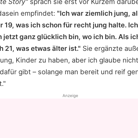
ate Story"
sprach sie erst vor Kurzem darüber
dasein empfindet:
"Ich war ziemlich jung, al
 19, was ich schon für recht jung halte. Ic
h jetzt ganz glücklich bin, wo ich bin. Als i
 21, was etwas älter ist."
Sie ergänzte auße
 jung, Kinder zu haben, aber ich glaube nicht
 dafür gibt – solange man bereit und reif gen
t."
Anzeige