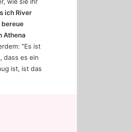
, wie sie ihr
s ich River
h bereue
ch Athena
rdem: "Es ist
, dass es ein
ug ist, ist das