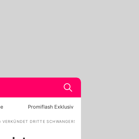
be
Promiflash Exklusiv
3) VERKÜNDET DRITTE SCHWANGERSCHAFT