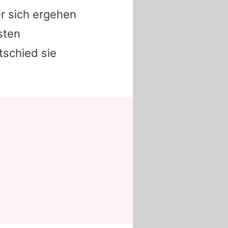
r sich ergehen
sten
tschied sie