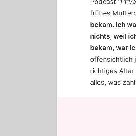
Podcast
"Priv
frühes Mutter
bekam. Ich war
nichts, weil ic
bekam, war ich
offensichtlich
richtiges Alter
alles, was zähl