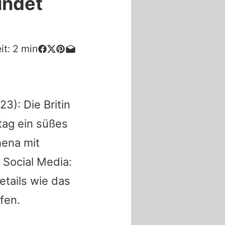
ündet
it:
2
min
23): Die Britin
tag ein süßes
hena mit
 Social Media:
tails wie das
fen.