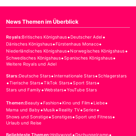
News Themen im Überblick
•
•
Royals
:
Britisches Königshaus
Deutscher Adel
•
•
Dänisches Königshaus
Fürstenhaus Monaco
•
•
Niederländisches Königshaus
Norwegisches Königshaus
•
•
Schwedisches Königshaus
Spanisches Königshaus
Weitere Royals und Adel
•
•
Stars
:
Deutsche Stars
Internationale Stars
Schlagerstars
•
•
•
•
Tierische Stars
TikTok Stars
Sport Stars
•
•
Stars und Family
Webstars
YouTube Stars
•
•
•
•
Themen
:
Beauty
Fashion
Kino und Film
Liebe
•
•
•
•
Mama und Baby
Musik
Reality TV
Serien
•
•
•
Shows und Sonstige
Sonstiges
Sport und Fitness
Urlaub und Reise
•
•
Beliebteste Themen
:
Hollywood
Dschungelcamp