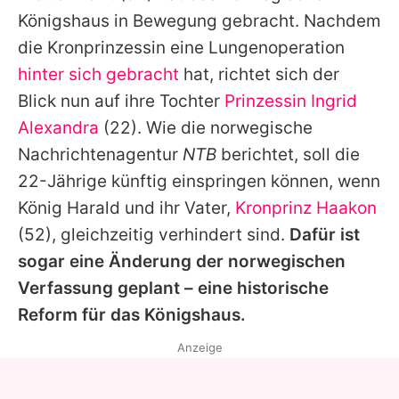
Alle Themen auf Promiflash
Königshaus in Bewegung gebracht. Nachdem
die
Kronprinzessin
eine Lungenoperation
Jobs
hinter sich gebracht
hat, richtet sich der
App runterladen
Blick nun auf ihre Tochter
Prinzessin Ingrid
Team
Alexandra
(22). Wie die norwegische
Nachrichtenagentur
NTB
berichtet, soll die
Redaktionelle Richtlinien
22-Jährige künftig einspringen können, wenn
Impressum
König Harald und ihr Vater,
Kronprinz Haakon
(52), gleichzeitig verhindert sind.
Dafür ist
Datenschutzerklärung
sogar eine Änderung der norwegischen
Nutzungsbedingungen
Verfassung geplant – eine historische
Reform für das Königshaus.
Utiq verwalten
Anzeige