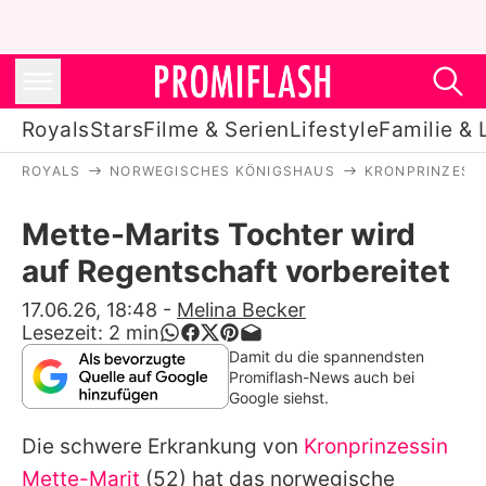
Royals
Stars
Filme & Serien
Lifestyle
Familie & 
ROYALS
NORWEGISCHES KÖNIGSHAUS
KRONPRINZESSI
Royals
Mette-Marits Tochter wird
Stars
auf Regentschaft vorbereitet
Filme & Serien
17.06.26, 18:48
-
Melina Becker
Lesezeit:
2
min
Lifestyle
Damit du die spannendsten
Promiflash-News auch bei
Familie & Liebe
Google siehst.
Promiflash Exklusiv
Die schwere Erkrankung von
Kronprinzessin
Mette-Marit
(52) hat das norwegische