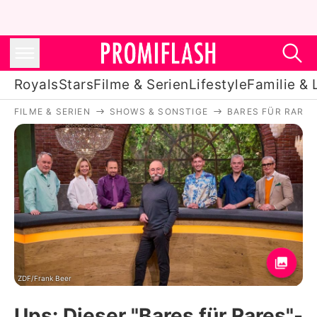
Royals
Stars
Filme & Serien
Lifestyle
Familie & 
FILME & SERIEN
SHOWS & SONSTIGE
BARES FÜR RARES
Royals
Stars
Filme & Serien
Lifestyle
Familie & Liebe
Promiflash Exklusiv
ZDF/Frank Beer
Ups: Dieser "Bares für Rares"-