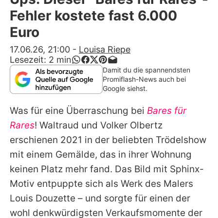
Alle Themen auf Promiflash
Fehler kostete fast 6.000
Jobs
Euro
App runterladen
17.06.26, 21:00
-
Louisa Riepe
Lesezeit:
2
min
Team
Damit du die spannendsten
Promiflash-News auch bei
Redaktionelle Richtlinien
Google siehst.
Was für eine Überraschung bei
Bares für
Impressum
Rares
! Waltraud und Volker Olbertz
Datenschutzerklärung
erschienen 2021 in der beliebten Trödelshow
Nutzungsbedingungen
mit einem Gemälde, das in ihrer Wohnung
keinen Platz mehr fand. Das Bild mit Sphinx-
Utiq verwalten
Motiv entpuppte sich als Werk des Malers
Louis Douzette – und sorgte für einen der
wohl denkwürdigsten Verkaufsmomente der