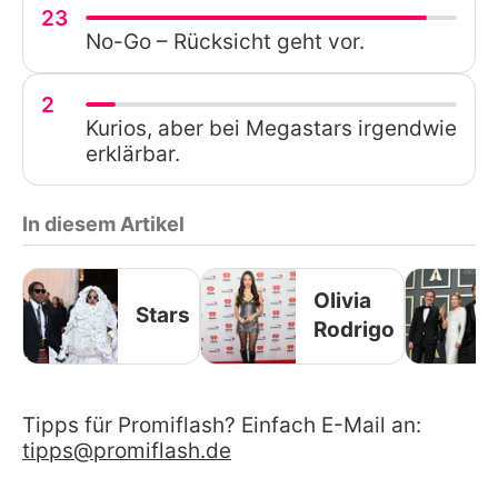
23
No-Go – Rücksicht geht vor.
2
Kurios, aber bei Megastars irgendwie
erklärbar.
In diesem Artikel
Olivia
Stars
Rodrigo
Tipps für Promiflash? Einfach E-Mail an:
tipps@promiflash.de