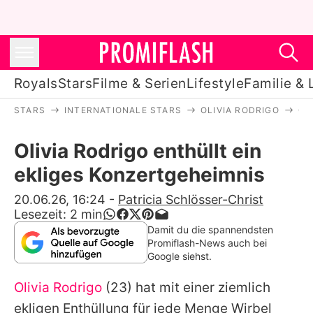
Royals
Stars
Filme & Serien
Lifestyle
Familie & 
STARS
INTERNATIONALE STARS
OLIVIA RODRIGO
OL
Royals
Olivia Rodrigo enthüllt ein
Stars
ekliges Konzertgeheimnis
Filme & Serien
20.06.26, 16:24
-
Patricia Schlösser-Christ
Lesezeit:
2
min
Lifestyle
Damit du die spannendsten
Promiflash-News auch bei
Familie & Liebe
Google siehst.
Promiflash Exklusiv
Olivia Rodrigo
(23) hat mit einer ziemlich
ekligen Enthüllung für jede Menge Wirbel