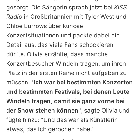
Alle Themen auf Promiflash
gesorgt. Die Sängerin sprach jetzt bei
KISS
Radio
in Großbritannien mit Tyler West und
Jobs
Chloe Burrows
über kuriose
App runterladen
Konzertsituationen und packte dabei ein
Team
Detail aus, das viele Fans schockieren
dürfte.
Olivia
erzählte, dass manche
Redaktionelle Richtlinien
Konzertbesucher Windeln tragen, um ihren
Impressum
Platz in der ersten Reihe nicht aufgeben zu
müssen.
"Ich war bei bestimmten Konzerten
Datenschutzerklärung
und bestimmten Festivals, bei denen Leute
Nutzungsbedingungen
Windeln tragen, damit sie ganz vorne bei
der Show stehen können"
, sagte
Olivia
und
Utiq verwalten
fügte hinzu: "Und das war als Künstlerin
etwas, das ich gerochen habe."