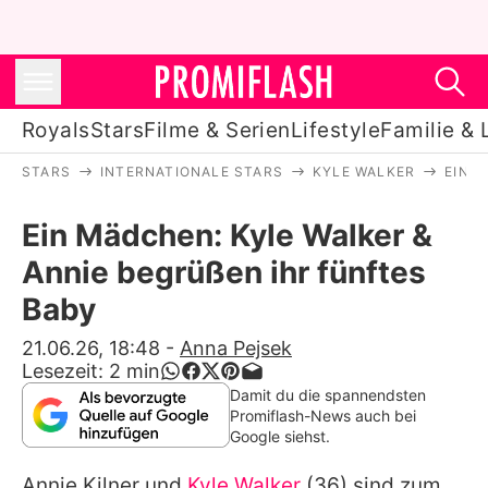
Royals
Stars
Filme & Serien
Lifestyle
Familie & 
STARS
INTERNATIONALE STARS
KYLE WALKER
EIN 
Royals
Ein Mädchen: Kyle Walker &
Stars
Annie begrüßen ihr fünftes
Filme & Serien
Baby
Lifestyle
21.06.26, 18:48
-
Anna Pejsek
Lesezeit:
2
min
Familie & Liebe
Damit du die spannendsten
Promiflash-News auch bei
Promiflash Exklusiv
Google siehst.
Annie Kilner
und
Kyle Walker
(36) sind zum