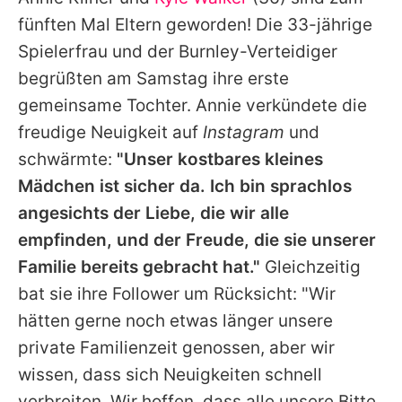
Alle Themen auf Promiflash
fünften Mal Eltern geworden! Die 33-jährige
Jobs
Spielerfrau und der Burnley-Verteidiger
begrüßten am Samstag ihre erste
App runterladen
gemeinsame Tochter.
Annie
verkündete die
Team
freudige Neuigkeit auf
Instagram
und
schwärmte:
"Unser kostbares kleines
Redaktionelle Richtlinien
Mädchen ist sicher da. Ich bin sprachlos
Impressum
angesichts der Liebe, die wir alle
empfinden, und der Freude, die sie unserer
Datenschutzerklärung
Familie bereits gebracht hat."
Gleichzeitig
Nutzungsbedingungen
bat sie ihre Follower um Rücksicht: "Wir
Utiq verwalten
hätten gerne noch etwas länger unsere
private Familienzeit genossen, aber wir
wissen, dass sich Neuigkeiten schnell
verbreiten. Wir hoffen, dass alle unsere Bitte