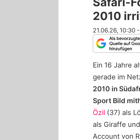
Safari-F
2010 irri
21.06.26, 10:30
Ein 16 Jahre a
gerade im Net
2010 in Südaf
Sport Bild mit
Özil
(37) als 
als Giraffe un
Account von R