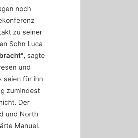
Tagen noch
ekonferenz
takt zu seiner
en Sohn Luca
ebracht"
, sagte
ewesen und
s seien für ihn
tag zumindest
nicht. Der
d und North
lärte Manuel.