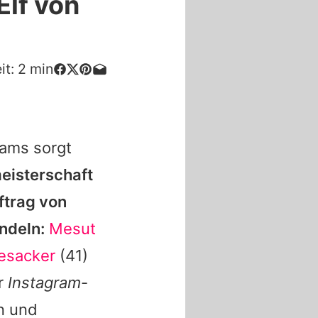
Elf von
it:
2
min
eams sorgt
eisterschaft
ftrag von
ndeln:
Mesut
esacker
(41)
r
Instagram
-
n und