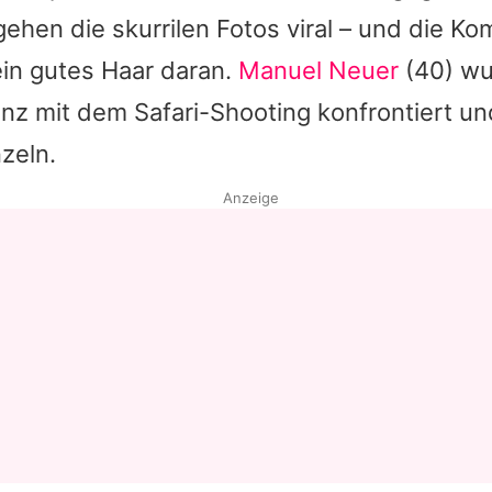
gehen die skurrilen Fotos viral – und die K
Datenschutzerklärung
ein gutes Haar daran.
Manuel Neuer
(40) wu
Nutzungsbedingungen
z mit dem Safari-Shooting konfrontiert und
Utiq verwalten
zeln.
Anzeige