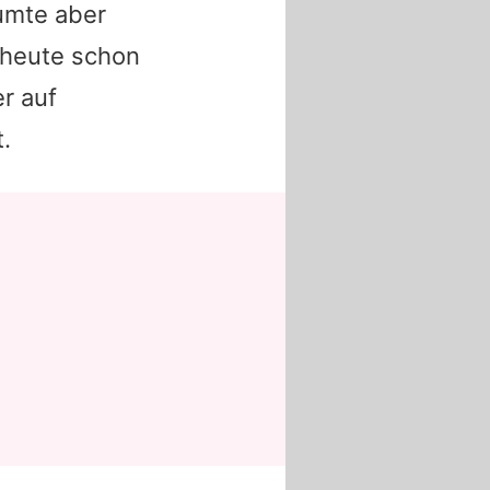
äumte aber
 heute schon
er auf
.