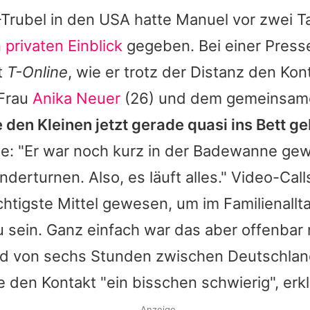
Trubel in den USA hatte Manuel vor zwei 
 privaten Einblick
gegeben. Bei einer Press
t
T-Online
, wie er trotz der Distanz den Kon
Frau
Anika Neuer
(26) und dem gemeinsam
 den Kleinen jetzt gerade quasi ins Bett g
te: "Er war noch kurz in der Badewanne g
derturnen. Also, es läuft alles." Video-Call
chtigste Mittel gewesen, um im Familienall
zu sein. Ganz einfach war das aber offenbar 
ed von sechs Stunden zwischen Deutschlan
 den Kontakt "ein bisschen schwierig", erk
Anzeige