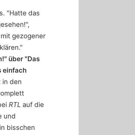
s. "Hatte das
gesehen!",
d mit gezogener
lären."
!" über "Das
s einfach
 in den
komplett
bei
RTL
auf die
e und
ein bisschen