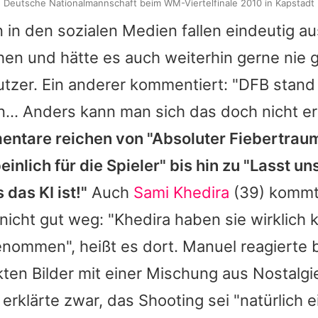
Deutsche Nationalmannschaft beim WM-Viertelfinale 2010 in Kapstadt
 in den sozialen Medien fallen eindeutig au
en und hätte es auch weiterhin gerne nie 
utzer. Ein anderer kommentiert: "DFB stan
… Anders kann man sich das doch nicht erk
ntare reichen von "Absoluter Fiebertraum
peinlich für die Spieler" bis hin zu "Lasst un
 das KI ist!"
Auch
Sami Khedira
(39) kommt
cht gut weg: "Khedira haben sie wirklich 
nommen", heißt es dort. Manuel reagierte 
ten Bilder mit einer Mischung aus Nostalgi
r erklärte zwar, das Shooting sei "natürlich 