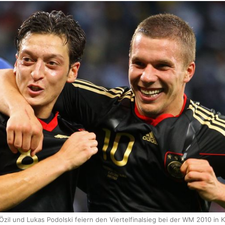
zil und Lukas Podolski feiern den Viertelfinalsieg bei der WM 2010 in 