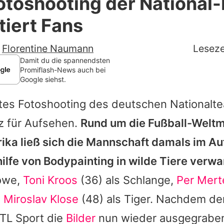
otoshooting der National-
Filme & Serien
tiert Fans
Lifestyle
-
Florentine Naumann
Leseze
Familie & Liebe
Damit du die spannendsten
Promiflash-News auch bei
Google siehst.
Promiflash Exklusiv
ltes Fotoshooting des deutschen Nationalt
Alle Themen auf Promiflash
z für Aufsehen.
Rund um die Fußball-Weltm
Jobs
rika ließ sich die Mannschaft damals im Au
App runterladen
hilfe von Bodypainting in wilde Tiere verwa
Team
Löwe,
Toni Kroos
(36) als Schlange,
Per Mert
d
Miroslav Klose
(48) als Tiger. Nachdem de
Redaktionelle Richtlinien
TL Sport die
Bilder
nun wieder ausgegrabe
Impressum