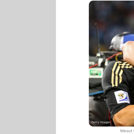
Getty Images
Mesut Ö