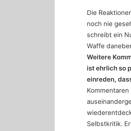
Die Reaktionen
noch nie geseh
schreibt ein N
Waffe daneben
Weitere Komme
ist ehrlich so 
einreden, dass
Kommentaren ni
auseinanderge
wiederentdeck
Selbstkritik. E