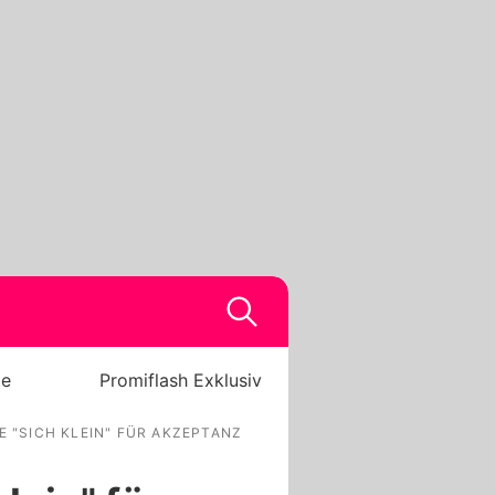
be
Promiflash Exklusiv
 "SICH KLEIN" FÜR AKZEPTANZ