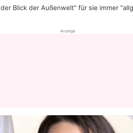
"der Blick der Außenwelt" für sie immer "al
Datenschutzerklärung
Nutzungsbedingungen
Anzeige
Utiq verwalten