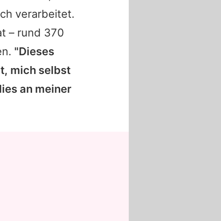
ch verarbeitet.
hat – rund 370
en.
"Dieses
it, mich selbst
dies an meiner