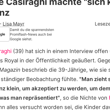
e Casiraghi machte "sich k
Filme & Serien
nz
Lifestyle
-
Lisa Mayr
Leseze
Familie & Liebe
Damit du die spannendsten
Promiflash-News auch bei
Google siehst.
Promiflash Exklusiv
raghi
(39) hat sich in einem Interview offen 
Alle Themen auf Promiflash
s Royal in der Öffentlichkeit geäußert. Ge
Jobs
-Magazin
beschrieb die 39-Jährige, wie sie 
App runterladen
r ständiger Beobachtung fühlte.
"Man zieht 
Team
nz klein, um akzeptiert zu werden, um dem
was man repräsentiert"
, so die Nichte von
Redaktionelle Richtlinien
n alles versucht worden sei, die Kinder da
Impressum