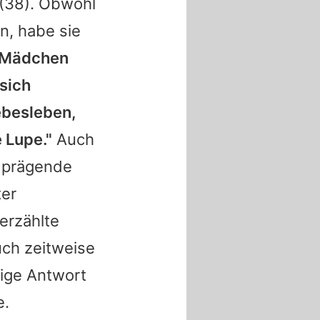
(38). Obwohl
n, habe sie
 Mädchen
sich
ebesleben,
 Lupe."
Auch
e prägende
ter
 erzählte
uch zeitweise
tige Antwort
e.