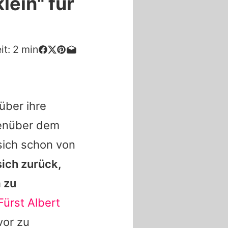
lein" für
it:
2
min
über ihre
genüber dem
sich schon von
sich zurück,
 zu
Fürst Albert
vor zu