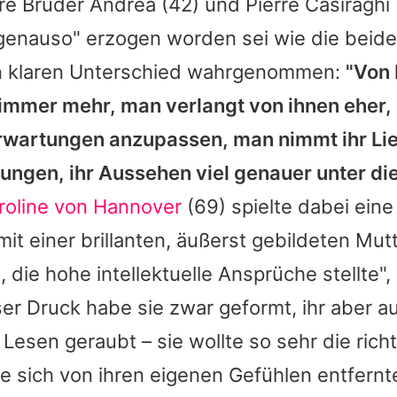
hre Brüder
Andrea
(42) und
Pierre Casiraghi
 genauso" erzogen worden sei wie die beide
n klaren Unterschied wahrgenommen:
"Von
immer mehr, man verlangt von ihnen eher, 
wartungen anzupassen, man nimmt ihr Li
ungen, ihr Aussehen viel genauer unter die
roline von Hannover
(69) spielte dabei ein
 mit einer brillanten, äußerst gebildeten Mut
die hohe intellektuelle Ansprüche stellte",
ser Druck habe sie zwar geformt, ihr aber a
Lesen geraubt – sie wollte so sehr die rich
e sich von ihren eigenen Gefühlen entfernt