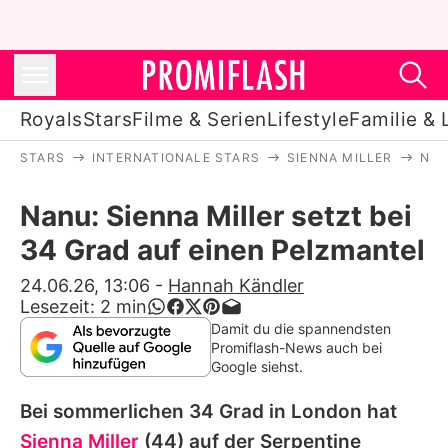
Royals
Stars
Filme & Serien
Lifestyle
Familie & 
STARS
INTERNATIONALE STARS
SIENNA MILLER
NAN
Royals
Nanu: Sienna Miller setzt bei
Stars
34 Grad auf einen Pelzmantel
Filme & Serien
24.06.26, 13:06
-
Hannah Kändler
Lesezeit:
2
min
Lifestyle
Damit du die spannendsten
Promiflash-News auch bei
Familie & Liebe
Google siehst.
Promiflash Exklusiv
Bei sommerlichen 34 Grad in London hat
Sienna Miller
(44) auf der Serpentine