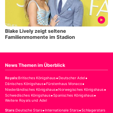
Blake Lively zeigt seltene
Familienmomente im Stadion
News Themen im Überblick
•
•
Royals
:
Britisches Königshaus
Deutscher Adel
•
•
Dänisches Königshaus
Fürstenhaus Monaco
•
•
Niederländisches Königshaus
Norwegisches Königshaus
•
•
Schwedisches Königshaus
Spanisches Königshaus
Weitere Royals und Adel
•
•
Stars
:
Deutsche Stars
Internationale Stars
Schlagerstars