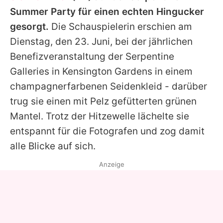
Alle Themen auf Promiflash
Summer Party für einen echten Hingucker
gesorgt.
Die Schauspielerin erschien am
Jobs
Dienstag, den 23. Juni, bei der jährlichen
App runterladen
Benefizveranstaltung der Serpentine
Team
Galleries in Kensington Gardens in einem
champagnerfarbenen Seidenkleid - darüber
Redaktionelle Richtlinien
trug sie einen mit Pelz gefütterten grünen
Impressum
Mantel. Trotz der Hitzewelle lächelte sie
entspannt für die Fotografen und zog damit
Datenschutzerklärung
alle Blicke auf sich.
Nutzungsbedingungen
Anzeige
Utiq verwalten