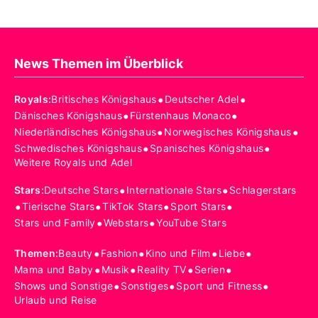
News Themen im Überblick
•
•
Royals
:
Britisches Königshaus
Deutscher Adel
•
•
Dänisches Königshaus
Fürstenhaus Monaco
•
•
Niederländisches Königshaus
Norwegisches Königshaus
•
•
Schwedisches Königshaus
Spanisches Königshaus
Weitere Royals und Adel
•
•
Stars
:
Deutsche Stars
Internationale Stars
Schlagerstars
•
•
•
•
Tierische Stars
TikTok Stars
Sport Stars
•
•
Stars und Family
Webstars
YouTube Stars
•
•
•
•
Themen
:
Beauty
Fashion
Kino und Film
Liebe
•
•
•
•
Mama und Baby
Musik
Reality TV
Serien
•
•
•
Shows und Sonstige
Sonstiges
Sport und Fitness
Urlaub und Reise