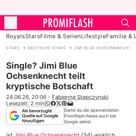
Royals
Stars
Filme & Serien
Lifestyle
Familie & 
STARS
DEUTSCHE STARS
JIMI BLUE OCHSENKNECHT
Royals
Single? Jimi Blue
Stars
Ochsenknecht teilt
Filme & Serien
kryptische Botschaft
Lifestyle
24.06.26, 20:06
-
Fabienne Stepczynski
Lesezeit:
2
min
Familie & Liebe
Damit du die spannendsten
Promiflash-News auch bei
Promiflash Exklusiv
Google siehst.
Ist
Jimi Blue Ochsenknecht
(34) wirklich