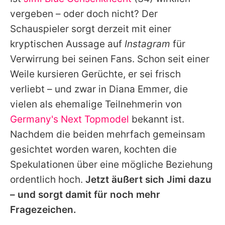
Alle Themen auf Promiflash
vergeben – oder doch nicht? Der
Jobs
Schauspieler sorgt derzeit mit einer
kryptischen Aussage auf
Instagram
für
App runterladen
Verwirrung bei seinen Fans. Schon seit einer
Team
Weile kursieren Gerüchte, er sei frisch
verliebt – und zwar in Diana Emmer, die
Redaktionelle Richtlinien
vielen als ehemalige Teilnehmerin von
Impressum
Germany's Next Topmodel
bekannt ist.
Nachdem die beiden mehrfach gemeinsam
Datenschutzerklärung
gesichtet worden waren, kochten die
Nutzungsbedingungen
Spekulationen über eine mögliche Beziehung
Utiq verwalten
ordentlich hoch.
Jetzt äußert sich
Jimi
dazu
– und sorgt damit für noch mehr
Fragezeichen.