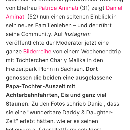
Alle Themen auf Promiflash
von Ehefrau
Patrice Aminati
(31) zeigt
Daniel
Jobs
Aminati
(52) nun einen seltenen Einblick in
sein neues Familienleben – und der rührt
App runterladen
seine Community. Auf
Instagram
Team
veröffentlichte der Moderator jetzt eine
ganze
Bilderreihe
von einem Wochenendtrip
Redaktionelle Richtlinien
mit Töchterchen Charly Malika in den
Impressum
Freizeitpark Plohn in Sachsen.
Dort
genossen die beiden eine ausgelassene
Datenschutzerklärung
Papa-Tochter-Auszeit mit
Nutzungsbedingungen
Achterbahnfahrten, Eis und ganz viel
Utiq verwalten
Staunen.
Zu den Fotos schrieb Daniel, dass
sie eine "wunderbare Daddy & Daughter-
Zeit" erlebt hätten, wie er es seinen
Followern auf der Plattform schildert.