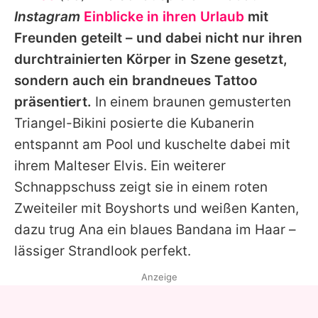
Alle Themen auf Promiflash
Instagram
Einblicke in ihren Urlaub
mit
Freunden geteilt – und dabei nicht nur ihren
Jobs
durchtrainierten Körper in Szene gesetzt,
App runterladen
sondern auch ein brandneues Tattoo
Team
präsentiert.
In einem braunen gemusterten
Triangel-Bikini posierte die Kubanerin
Redaktionelle Richtlinien
entspannt am Pool und kuschelte dabei mit
Impressum
ihrem Malteser Elvis. Ein weiterer
Schnappschuss zeigt sie in einem roten
Datenschutzerklärung
Zweiteiler mit Boyshorts und weißen Kanten,
Nutzungsbedingungen
dazu trug
Ana
ein blaues Bandana im Haar –
lässiger Strandlook perfekt.
Utiq verwalten
Anzeige