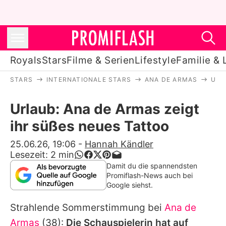
Royals
Stars
Filme & Serien
Lifestyle
Familie & 
STARS
INTERNATIONALE STARS
ANA DE ARMAS
URL
Royals
Urlaub: Ana de Armas zeigt
Stars
ihr süßes neues Tattoo
Filme & Serien
25.06.26, 19:06
-
Hannah Kändler
Lesezeit:
2
min
Lifestyle
Damit du die spannendsten
Promiflash-News auch bei
Familie & Liebe
Google siehst.
Promiflash Exklusiv
Strahlende Sommerstimmung bei
Ana de
Armas
(38):
Die Schauspielerin hat auf