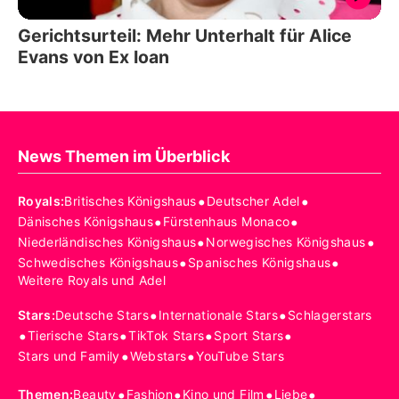
Gerichtsurteil: Mehr Unterhalt für Alice
Evans von Ex Ioan
News Themen im Überblick
•
•
Royals
:
Britisches Königshaus
Deutscher Adel
•
•
Dänisches Königshaus
Fürstenhaus Monaco
•
•
Niederländisches Königshaus
Norwegisches Königshaus
•
•
Schwedisches Königshaus
Spanisches Königshaus
Weitere Royals und Adel
•
•
Stars
:
Deutsche Stars
Internationale Stars
Schlagerstars
•
•
•
•
Tierische Stars
TikTok Stars
Sport Stars
•
•
Stars und Family
Webstars
YouTube Stars
•
•
•
•
Themen
:
Beauty
Fashion
Kino und Film
Liebe