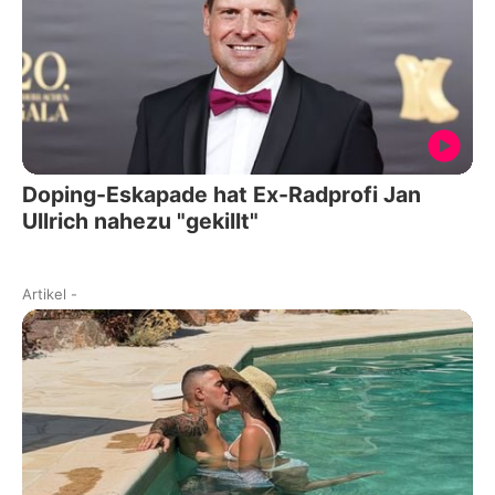
Doping-Eskapade hat Ex-Radprofi Jan
Ullrich nahezu "gekillt"
Artikel
-