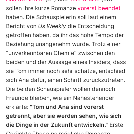
Alle Themen auf Promiflash
sollen ihre kurze Romanze
vorerst beendet
Jobs
haben. Die Schauspielerin soll laut einem
Bericht von
Us Weekly
die Entscheidung
App runterladen
getroffen haben, da ihr das hohe Tempo der
Team
Beziehung unangenehm wurde. Trotz einer
"unverkennbaren Chemie" zwischen den
Redaktionelle Richtlinien
beiden und der Aussage eines Insiders, dass
Impressum
sie
Tom
immer noch sehr schätze, entschied
sich
Ana
dafür, einen Schritt zurückzutreten.
Datenschutzerklärung
Die beiden Schauspieler wollen dennoch
Nutzungsbedingungen
Freunde bleiben, wie ein Nahestehender
Utiq verwalten
erklärte:
"
Tom
und
Ana
sind vorerst
getrennt, aber sie werden sehen, wie sich
die Dinge in der Zukunft entwickeln."
Erste
Gerüchte über eine mögliche Romanze