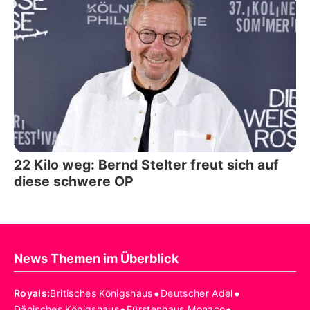
22 Kilo weg: Bernd Stelter freut sich auf
diese schwere OP
News Themen im Überblick
•
•
Royals
:
Britisches Königshaus
Deutscher Adel
•
•
Dänisches Königshaus
Fürstenhaus Monaco