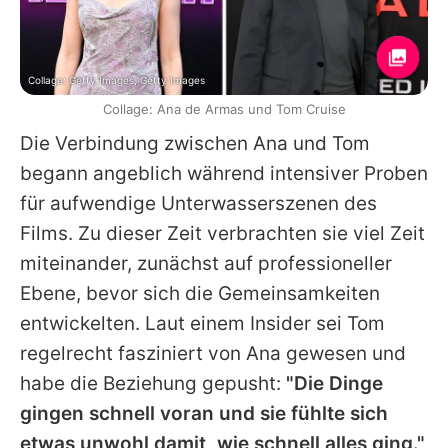
Collage: Getty Images, Getty Images
Collage: Ana de Armas und Tom Cruise
Die Verbindung zwischen
Ana
und
Tom
begann angeblich während intensiver Proben
für aufwendige Unterwasserszenen des
Films. Zu dieser Zeit verbrachten sie viel Zeit
miteinander, zunächst auf professioneller
Ebene, bevor sich die Gemeinsamkeiten
entwickelten. Laut einem Insider sei
Tom
regelrecht fasziniert von
Ana
gewesen und
habe die Beziehung gepusht:
"Die Dinge
gingen schnell voran und sie fühlte sich
etwas unwohl damit, wie schnell alles ging."